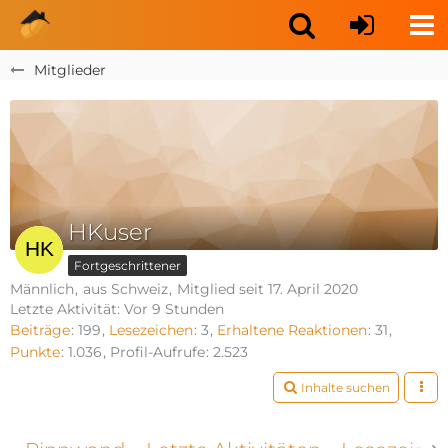
Mitglieder
HKuser
Fortgeschrittener
Männlich
aus Schweiz
Mitglied seit 17. April 2020
Letzte Aktivität:
Vor 9 Stunden
Beiträge
199
Lesezeichen
3
Erhaltene Reaktionen
31
Punkte
1.036
Profil-Aufrufe
2.523
Inhalte suchen