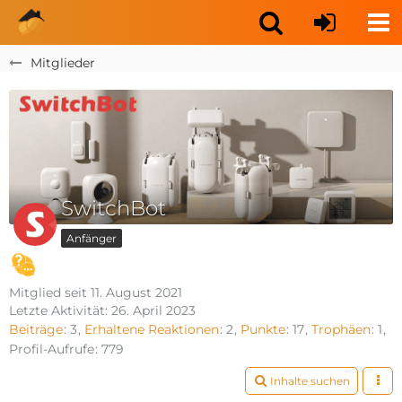
Mitglieder
SwitchBot
Anfänger
Mitglied seit 11. August 2021
Letzte Aktivität:
26. April 2023
Beiträge
3
Erhaltene Reaktionen
2
Punkte
17
Trophäen
1
Profil-Aufrufe
779
Inhalte suchen