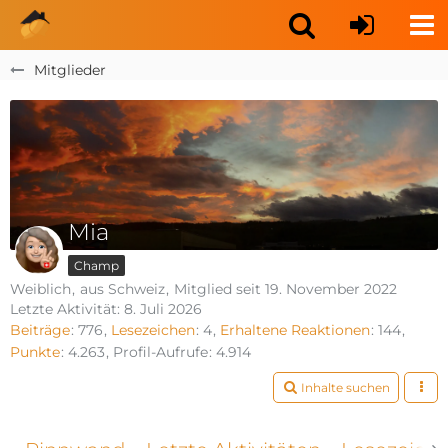
Mitglieder
Mia
Champ
Weiblich
aus Schweiz
Mitglied seit 19. November 2022
Letzte Aktivität:
8. Juli 2026
Beiträge
776
Lesezeichen
4
Erhaltene Reaktionen
144
Punkte
4.263
Profil-Aufrufe
4.914
Inhalte suchen