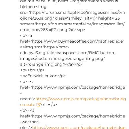
die mir dabei hilft, beim Programmieren wach zu
bleiben <img
src="https://forum.smartapfel.de/images/smilies/em
ojione/263a.png" class="smiley" alt=":)" height="23"
srcset="https://forum.smartapfel.de/images/smilies/
emojione/
263a@2x.png
2x"></p>
<p><a
href="https://www.buymeacoffee.com/naofireblade"
><img src="https://bmc-
cdn.nyc3.digitaloceanspaces.com/BMC-button-
images/custom_images/orange_img.png"
alt="orange_img.png"></a></p>
<p><br></p>
<p>Entwickler von</p>
<p>- <a
href="https://www.npmjs.com/package/homebridge
-
neato">
https://www.npmjs.com/package/homebridg
e-neato
</a></p>
<p>- <a
href="https://www.npmjs.com/package/homebridge
-weather-
plus">
https://www.npmjs.com/package/homebridge