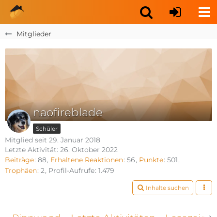
Mitglieder
naofireblade
Schüler
Mitglied seit 29. Januar 2018
Letzte Aktivität:
26. Oktober 2022
Beiträge
88
Erhaltene Reaktionen
56
Punkte
501
Trophäen
2
Profil-Aufrufe
1.479
Inhalte suchen