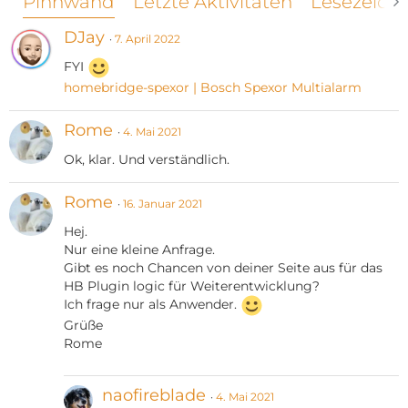
Pinnwand
Letzte Aktivitäten
Lesezeich
DJay
7. April 2022
FYI
homebridge-spexor | Bosch Spexor Multialarm
Rome
4. Mai 2021
Ok, klar. Und verständlich.
Rome
16. Januar 2021
Hej.
Nur eine kleine Anfrage.
Gibt es noch Chancen von deiner Seite aus für das
HB Plugin logic für Weiterentwicklung?
Ich frage nur als Anwender.
Grüße
Rome
naofireblade
4. Mai 2021