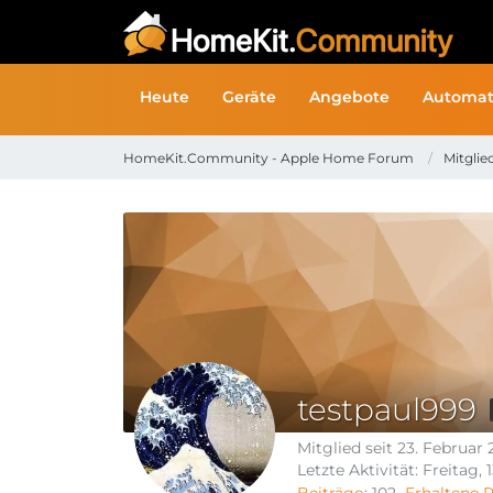
Heute
Geräte
Angebote
Automat
HomeKit.Community - Apple Home Forum
Mitglie
testpaul999
Mitglied seit 23. Februar 
Letzte Aktivität:
Freitag, 