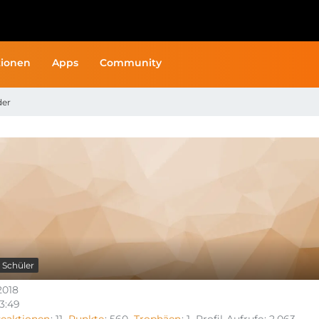
ionen
Apps
Community
der
Schüler
2018
13:49