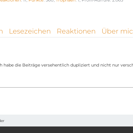
Reaktionen
11
Punkte
560
Trophäen
1
Profil-Aufrufe
2.063
n
Lesezeichen
Reaktionen
Über mi
h habe die Beiträge versehentlich dupliziert und nicht nur vers
der