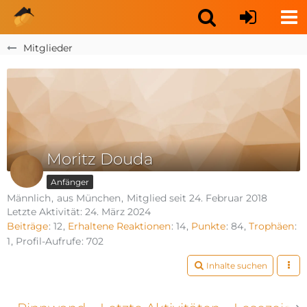
Mitglieder
Moritz Douda
Anfänger
Männlich
aus München
Mitglied seit 24. Februar 2018
Letzte Aktivität:
24. März 2024
Beiträge
12
Erhaltene Reaktionen
14
Punkte
84
Trophäen
1
Profil-Aufrufe
702
Inhalte suchen