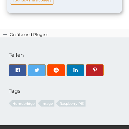
[ ☕️✨ Buy me a coffee ]
Geräte und Plugins
Teilen
Tags
Homebridge
Image
Raspberry Pi3