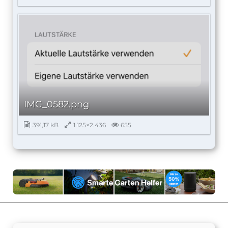
IMG_0582.png
391,17 kB
1.125×2.436
655