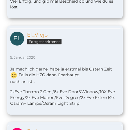
Viel Erfolg, und gib mal Bescheid ob und wie du es
löst.
El_Viejo
Fortgeschrittener
5. Januar 2020
Ja mach ich gerne, habe ja erstmal bis Ostern Zeit
Falls die HZG dann überhaupt
noch an ist...
2xEve Thermo 2.Gen./8x Eve Door&Window/10X Eve
Energy/2x Eve Motion/Eve Degree/2x Eve Extend/2x
Osram+ Lampe/Osram Light Strip