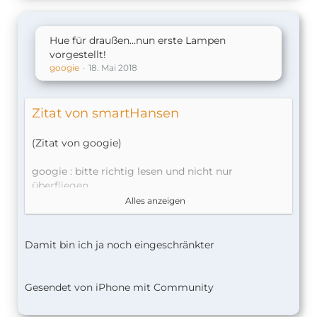
Hue für draußen...nun erste Lampen
vorgestellt!
googie
18. Mai 2018
Zitat von smartHansen
(Zitat von googie)
googie : bitte richtig lesen und nicht nur
überfliegen
Dann hättest du das hier auch gelesen:
Alles anzeigen
Anscheinen sind bei Lily und bei Calla die LED fest
verbaut und bei allen anderen E27 Leuchtmittel.
Damit bin ich ja noch eingeschränkter
https://www.amazon.de/Philips-…sr=1-
2&keywords=Calla+hue?tag=hktips-forum-21
Gesendet von iPhone mit Community