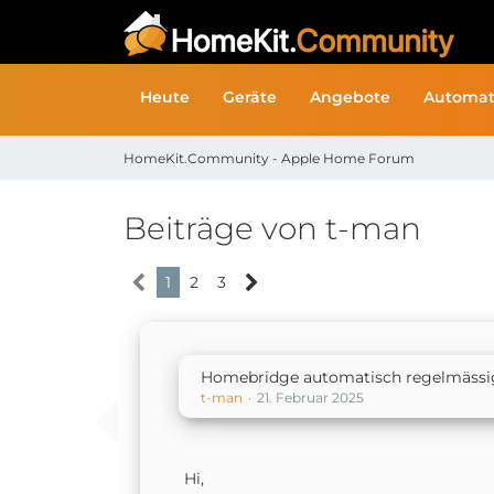
Heute
Geräte
Angebote
Automat
HomeKit.Community - Apple Home Forum
Beiträge von t-man
1
2
3
Homebridge automatisch regelmässige
t-man
21. Februar 2025
Hi,