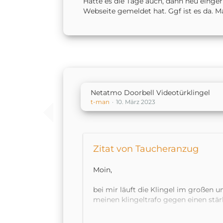
Hatte es die Tage auch, dann neu einger
Webseite gemeldet hat. Ggf ist es da. 
Netatmo Doorbell Videotürklingel
t-man
10. März 2023
Zitat von Taucheranzug
Moin,
bei mir läuft die Klingel im großen 
meinen klingeltrafo gegen einen stär
Könnte sich bei dir ja vielleicht auc