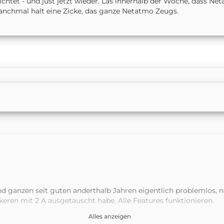
ichtet - und just jetzt wieder. Las innerhalb der Woche, dass Ne
Manchmal halt eine Zicke, das ganze Netatmo Zeugs.
und ganzen seit guten anderthalb Jahren eigentlich problemlos
keren mit 2 A ausgetauscht habe. Alle Features funktionieren.
Alles anzeigen
h um ein defektes Gerät handeln…?