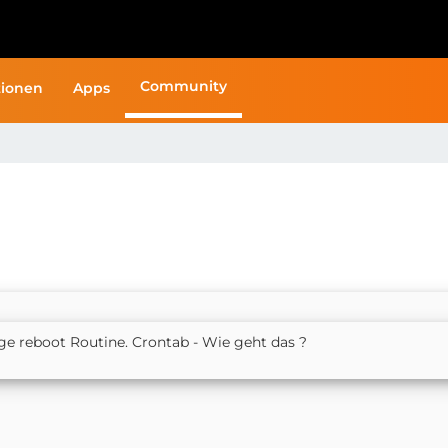
Community
ionen
Apps
 reboot Routine. Crontab - Wie geht das ?