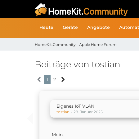
Heute
Geräte
Angebote
Automat
HomeKit.Community - Apple Home Forum
Beiträge von tostian
1
2
Eigenes IoT VLAN
tostian
28. Januar 2025
Moin,