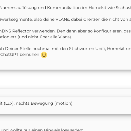
n Namensauflösung und Kommunikation im Homekit wie Sschust
zwerksegmente, also deine VLANs, dabei Grenzen die nicht von 
mDNS Reflector verwenden. Den dann aber so konfigurieren, d
ioniert (und nicht über alle Vlans).
e ab Deiner Stelle nochmal mit den Stichworten Unifi, Homekit
er ChatGPT bemühen
t (Lux), nachts Bewegung (motion)
e) und wollte nur einen Hinweis loswerden: