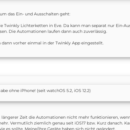
 um das Ein- und Ausschalten geht:
ie Twinkly Lichterketten in Eve. Da kann man separat nur Ein-Aus
sen. Die Automationen laufen dann auch zuverlässig.
 dann vorher einmal in der Twinkly App eingestellt.
be ohne iPhone! (seit watchOS 5.2, iOS 12.2)
eit längerer Zeit die Automationen nicht mehr funktionieren, wen
ehr. Vermutlich ziemlich genau seit iOS17 bzw. Kurz danach. Ka
wie es sollte. Meine/Ihre Geräte haben sich nicht geändert.