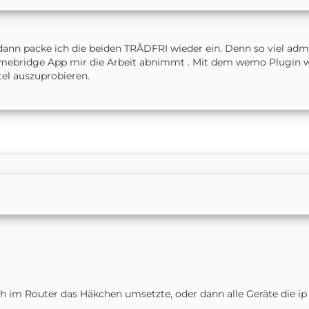
dann packe ich die beiden TRÅDFRI wieder ein. Denn so viel admin
Homebridge App mir die Arbeit abnimmt . Mit dem wemo Plugin war
tel auszuprobieren.
 ich im Router das Häkchen umsetzte, oder dann alle Geräte die ip