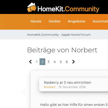
Heute
Geräte
Angebote
Automat
HomeKit.Community - Apple Home Forum
Beiträge von Norbert
1
2
3
4
5
6
Rasberry pi 3 neu einrichten
Norbert
19. November 2018
Hallo gibt es hier hilfe für einen ersten