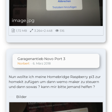
image.jpg
1,72 MB
3.264×2.448
516
Garagenantieb Novo Port 3
Norbert
6. März 2018
Nun wollte ich meine Homebridge Raspberry pi3 zur
homekit zufügen um dann wemo maker zu steuern
und dann sowas ? kann mir bitte jemand helfen ?
Bilder