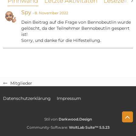
Pinnwand
Letzte Aktivitäten
Lesezeich
Spy
8. November 2022
Dein Beitrag auf die Frage von Bennobeutlin wurde
gelöscht, da der Teilnehmer Bennobeutlin gesperrt
ist!
Sorry, und danke für die Hilfestellung.
Mitglieder
Datenschutzerklärung
Impressum
Stil von
Darkwood.Design
Community-Software:
WoltLab Suite™ 5.5.23