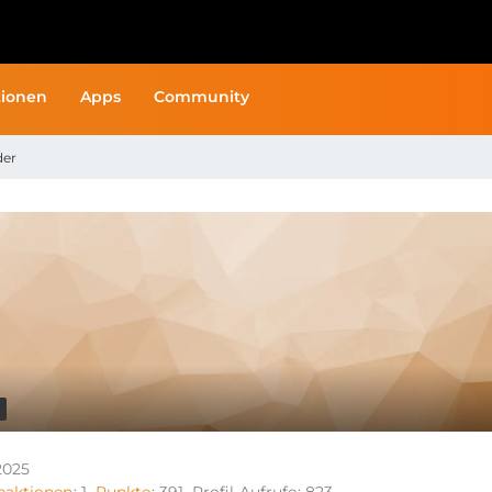
ionen
Apps
Community
der
2025