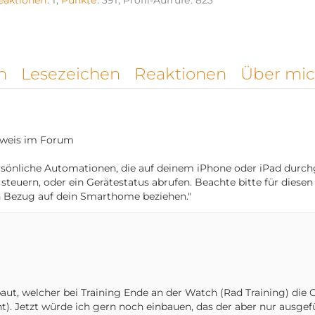
eaktionen
1
Punkte
391
Profil-Aufrufe
823
n
Lesezeichen
Reaktionen
Über mi
nweis im Forum
persönliche Automationen, die auf deinem iPhone oder iPad durch
teuern, oder ein Gerätestatus abrufen. Beachte bitte für diese
in Bezug auf dein Smarthome beziehen."
aut, welcher bei Training Ende an der Watch (Rad Training) die G
 Jetzt würde ich gern noch einbauen, das der aber nur ausgefü