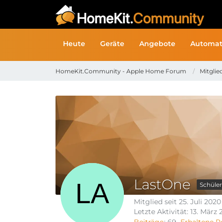
Heute
Geräte
Angebote
Automat
HomeKit.Community - Apple Home Forum
Mitglie
LastOne
Schüler
Mitglied seit 25. Juli 2020
Letzte Aktivität:
13. März 