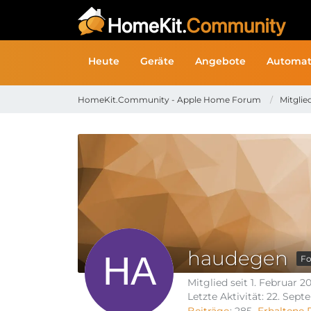
Heute
Geräte
Angebote
Automat
HomeKit.Community - Apple Home Forum
Mitglie
haudegen
Fo
Mitglied seit 1. Februar 2
Letzte Aktivität:
22. Sept