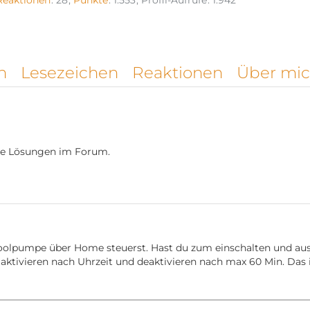
Reaktionen
28
Punkte
1.553
Profil-Aufrufe
1.942
n
Lesezeichen
Reaktionen
Über mi
ige Lösungen im Forum.
 Poolpumpe über Home steuerst. Hast du zum einschalten und au
 aktivieren nach Uhrzeit und deaktivieren nach max 60 Min. Das 