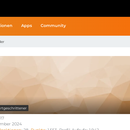
ionen
Apps
Community
der
rtgeschrittener
017
ember 2024