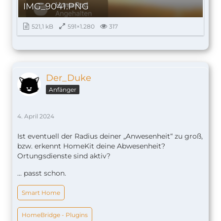
IMG_9041.PNG
521,1 kB
591×1.280
317
Der_Duke
Anfänger
4. April 2024
Ist eventuell der Radius deiner „Anwesenheit“ zu groß,
bzw. erkennt HomeKit deine Abwesenheit?
Ortungsdienste sind aktiv?
... passt schon.
Smart Home
HomeBridge - Plugins