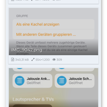
IMG_9042.png
340,31 kB
554×1.200
309