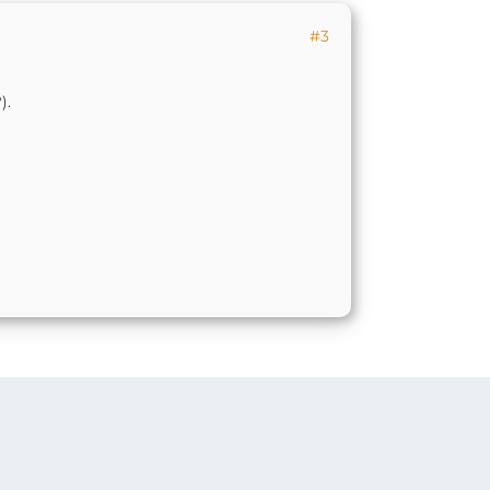
#3
).