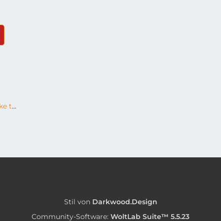
Zwei HomePod Stereopaare Lautstärke trennen
Stil von
Darkwood.Design
Community-Software:
WoltLab Suite™ 5.5.23