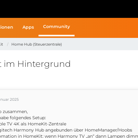
Community
ionen
Apps
it
Home Hub (Steuerzentrale)
t im Hintergrund
anuar 2025
lo zusammen,
habe folgendes Setup:
ple TV 4K als HomeKit-Zentrale
ogitech Harmony Hub angebunden über HomeManager/Hoobs
omation in HomeKit: wenn Harmony TV „an“ dann Lampen dim