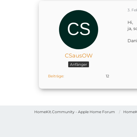
3. Fe
Hi,
ja, 
Dan
CSausOW
Anfänger
Beiträge
12
HomeKit.Community - Apple Home Forum
HomeK