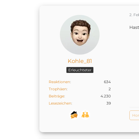
2. Fe
Hast
Kohle_81
Erleuchteter
Reaktionen
634
Trophäen
2
Beiträge
4.230
Lesezeichen
39
Hom