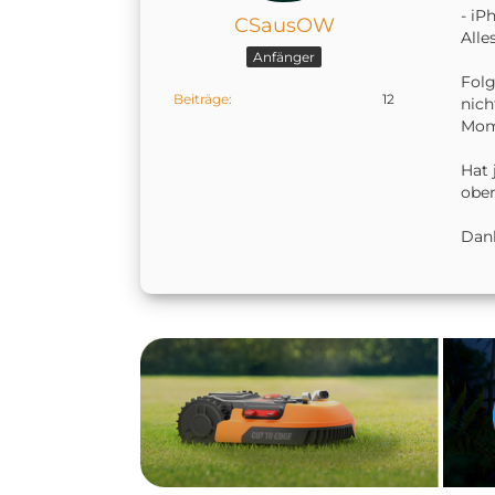
- iP
CSausOW
Alle
Anfänger
Folg
Beiträge
12
nic
Mome
Hat 
obe
Dan