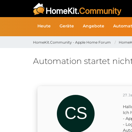
Heute
Geräte
Angebote
Automat
HomeKit.Community - Apple Home Forum
HomeK
Automation startet nich
27. J
Hal
Ich 
- Ap
- L
Aut