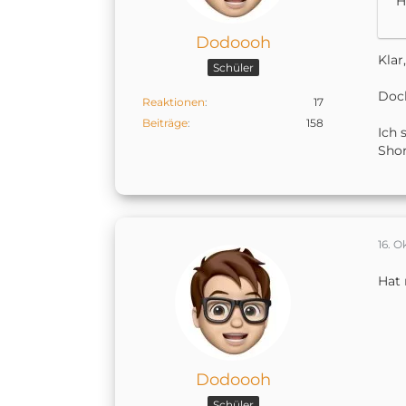
H
Dodoooh
Klar
Schüler
Doch
Reaktionen
17
Beiträge
158
Ich 
Sho
16. O
Hat 
Dodoooh
Schüler