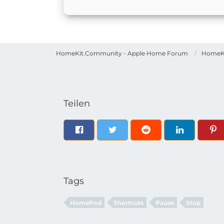
HomeKit.Community - Apple Home Forum
HomeK
Teilen
Tags
HomePod
Shortcuts
Pause
Stop