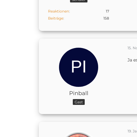
Reaktionen
17
Beiträge
158
15. 
Ja e
Pinball
Gast
19. J