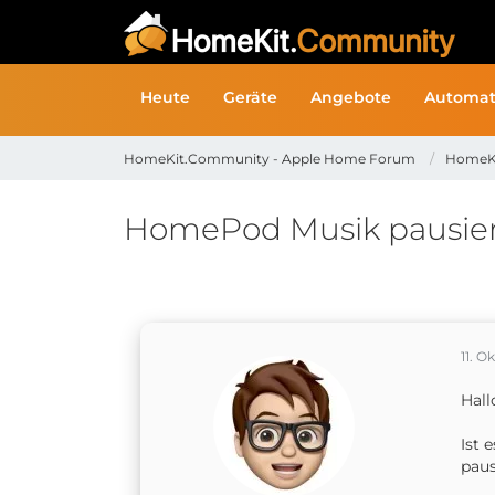
Heute
Geräte
Angebote
Automat
HomeKit.Community - Apple Home Forum
HomeK
HomePod Musik pausier
11. O
Hal
Ist 
paus