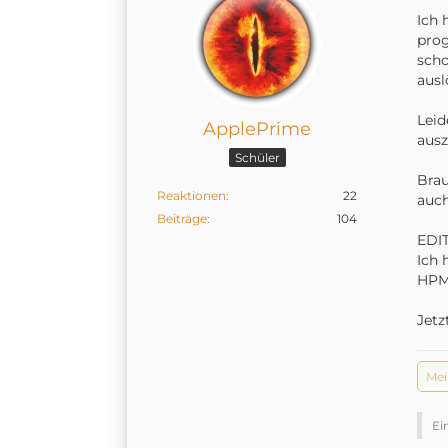
Ich 
prog
scho
ausl
Leid
ApplePrime
ausz
Schüler
Brau
Reaktionen
22
auch
Beiträge
104
EDIT
Ich 
HPM 
Jetz
Mei
Ei