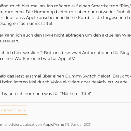
häng mich hier mal an. Ich möchte auf einen Smartbutton "Pla
rammieren. Die HomeApp bietet mir aber nur entweder "anhal
n doof, dass Apple anscheinend keine Kombitaste forgesehen ha
ösung einfach umschaltet.
er kann ich auch den HPM nicht abfragen um den aktuellen Wi
usteuern.
ch ich hier wirklich 2 Buttons bzw. zwei Automationen für Single
 einen Workarround wie für AppleTV
:
hab das jetzt erstmal über einen DummySwitch gelöst. Braucht da
beim letzten Mal durch Voice aktiviert oder deaktiviert wurde.
t brauch ich nur noch was für "Nächster Titel"
n Smart Home
nmal editiert, zuletzt von
ApplePrime
(
19. Januar 2021
)