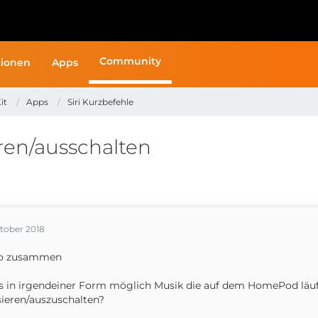
Community
ionen
Apps
it
Apps
Siri Kurzbefehle
en/ausschalten
ktober 2018
lo zusammen
es in irgendeiner Form möglich Musik die auf dem HomePod läuf
ieren/auszuschalten?