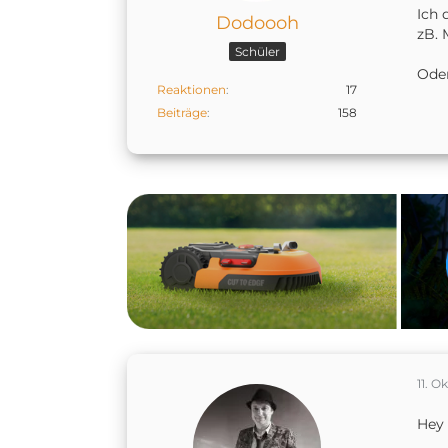
Ich 
Dodoooh
zB. 
Schüler
Oder
Reaktionen
17
Beiträge
158
11. O
Hey 