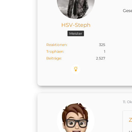
Ges
HSV-Steph
Meister
Reaktionen
325
Trophäen
1
Beiträge
2.527
11. O
Z