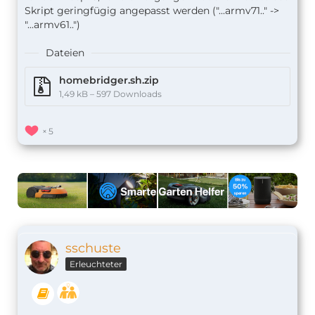
Skript geringfügig angepasst werden ("...armv71.." ->
"...armv61..")
Dateien
homebridger.sh.zip
1,49 kB – 597 Downloads
5
sschuste
Erleuchteter