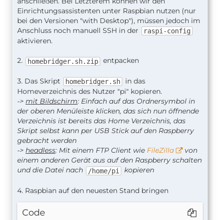
anschließen. Bei Letzterem können wir den
Einrichtungsassistenten unter Raspbian nutzen (nur
bei den Versionen "with Desktop"), müssen jedoch im
Anschluss noch manuell SSH in der
raspi-config
aktivieren.
2.
entpacken
homebridger.sh.zip
3. Das Skript
in das
homebridger.sh
Homeverzeichnis des Nutzer "pi" kopieren.
->
mit Bildschirm
: Einfach auf das Ordnersymbol in
der oberen Menüleiste klicken, das sich nun öffnende
Verzeichnis ist bereits das Home Verzeichnis, das
Skript selbst kann per USB Stick auf den Raspberry
gebracht werden
->
headless
: Mit einem FTP Client wie
FileZilla
von
einem anderen Gerät aus auf den Raspberry schalten
und die Datei nach
kopieren
/home/pi
4. Raspbian auf den neuesten Stand bringen
Code