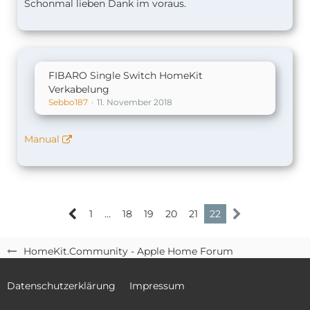
Schonmal lieben Dank im voraus.
FIBARO Single Switch HomeKit
Verkabelung
Sebbo187
11. November 2018
Manual
1
…
18
19
20
21
22
HomeKit.Community - Apple Home Forum
Datenschutzerklärung
Impressum