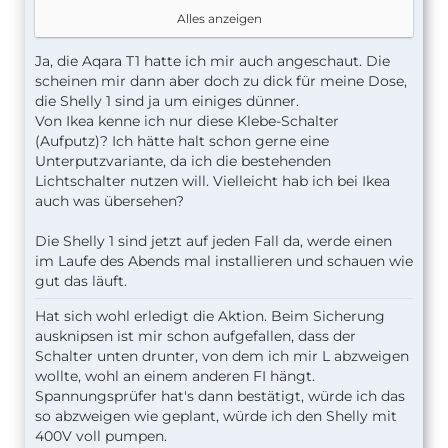
Du willst also die Hue drinnen lassen und mit der
Alles anzeigen
Shelly irgendwas anderes steuern? Und es soll
günstig sein?
Ja, die Aqara T1 hatte ich mir auch angeschaut. Die
Mir fallen dazu die IKEA Taster ein und die Aqara
scheinen mir dann aber doch zu dick für meine Dose,
Wandschalter. Die Shelly i3 ist auch ein reiner
die Shelly 1 sind ja um einiges dünner.
Schaltaktor. Oder die Shelly Button.
Von Ikea kenne ich nur diese Klebe-Schalter
(Aufputz)? Ich hätte halt schon gerne eine
walta
Unterputzvariante, da ich die bestehenden
Lichtschalter nutzen will. Vielleicht hab ich bei Ikea
auch was übersehen?
Die Shelly 1 sind jetzt auf jeden Fall da, werde einen
im Laufe des Abends mal installieren und schauen wie
gut das läuft.
Hat sich wohl erledigt die Aktion. Beim Sicherung
ausknipsen ist mir schon aufgefallen, dass der
Schalter unten drunter, von dem ich mir L abzweigen
wollte, wohl an einem anderen FI hängt.
Spannungsprüfer hat's dann bestätigt, würde ich das
so abzweigen wie geplant, würde ich den Shelly mit
400V voll pumpen.