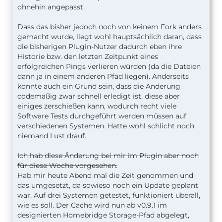
ohnehin angepasst.
Dass das bisher jedoch noch von keinem Fork anders
gemacht wurde, liegt wohl hauptsächlich daran, dass
die bisherigen Plugin-Nutzer dadurch eben ihre
Historie bzw. den letzten Zeitpunkt eines
erfolgreichen Pings verlieren würden (da die Dateien
dann ja in einem anderen Pfad liegen). Anderseits
könnte auch ein Grund sein, dass die Änderung
codemäßig zwar schnell erledigt ist, diese aber
einiges zerschießen kann, wodurch recht viele
Software Tests durchgeführt werden müssen auf
verschiedenen Systemen. Hatte wohl schlicht noch
niemand Lust drauf.
Ich hab diese Änderung bei mir im Plugin aber noch
für diese Woche vorgesehen.
Hab mir heute Abend mal die Zeit genommen und
das umgesetzt, da sowieso noch ein Update geplant
war. Auf drei Systemen getestet, funktioniert überall,
wie es soll. Der Cache wird nun ab v0.9.1 im
designierten Homebridge Storage-Pfad abgelegt,