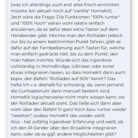
(was ich allerdings auch erst alles frisch einrichten
müsste, bin aktuell noch auf "vanilla" HomeKit).
Jetzt wäre die Frage: Die Funktionen "100% runter"
und "100% hoch" wären wohl relativ einfach
anzulernen, da es dafür eben extra Tasten auf dem
Handsender gibt. Möchte man den Rollladen jedoch
nur bis zu einem bestimmten Punkt fahren, gibt es
dafür auf der Fernbedienung auch Tasten für, welche
man einfach gedrückt hält, bis zu dem Punkt, den
man haben möchte. Würde sich das irgendwie
vollständig in HomeBridge, ioBroker oder sonst
etwas integrieren lassen, so dass HomeKit dann auch
bspw. den Befehl "Rollladen auf 50%" kennt? Das
halte ich v.a. deshalb für schwierig, da, wenn jemand
die Gurtkastenuhr dann manuell bedient wird,
HomeKit logischerweise nicht mehr wissen kann, wo
der Rollladen aktuell steht. Das ließe sich dann aber
wohl über den Befehl 1x ganz hoch bzw. runter wieder
"resetten", sodass HomeKit das wieder weiß.
Also - hat zufällig irgendwer Erfahrung und weiß, ob
ich den IR-Sender über den Broadlink integrieren
kann, oder ob es ggf. andere Möglichkeiten gibt?