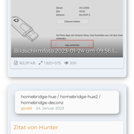
Bildschirm­foto 2023-01-24 um 09.56.19.png
163,97 kB
1.920×575
300
homebridge-hue / homebridge-hue2 /
homebridge-deconz
giss69
24. Januar 2023
Zitat von Hunter