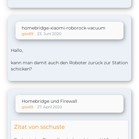
Zigbee) & Schalter
- Ikea Trådfri Lichter & Schalter
- Osram Smart+ Plugs
- Samsung Qled TV
- Landroid M Mähroboter
homebridge-xiaomi-roborock-vacuum
giss69
23. Juni 2020
Hallo,
kann man damit auch den Roboter zurück zur Station
schicken?
Homebridge und Firewall
giss69
27. April 2020
Zitat von sschuste