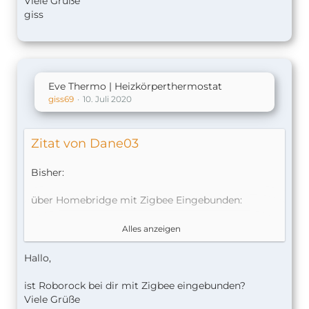
Viele Grüße
giss
Eve Thermo | Heizkörperthermostat
giss69
10. Juli 2020
Zitat von Dane03
Bisher:
über Homebridge mit Zigbee Eingebunden:
- Xiaomi Fan 2s
Alles anzeigen
- Xiaomi Air Purifier 2s
- Xiaomi Humidifier
Hallo,
- Roborock S5Max + S50 Staubsaugerroboter
- Osram Smart+ Lightstrips
ist Roborock bei dir mit Zigbee eingebunden?
- Philips Hue Lichter (keine Bridge, direkt per
Viele Grüße