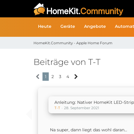
Heute
Geräte
Angebote
Automat
HomeKit.Community - Apple Home Forum
Beiträge von T-T
1
2
3
4
Anleitung: Nativer HomeKit LED-Stri
T-T
28. September 2021
Na super, dann liegt das wohl daran...