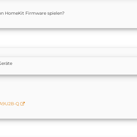
nn HomeKit Firmware spielen?
Geräte
kA9U2B-Q