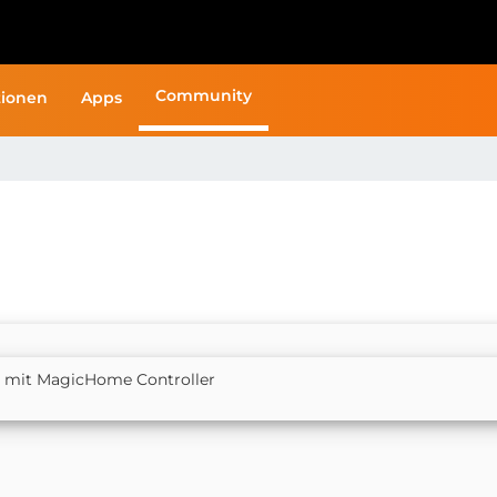
Community
ionen
Apps
p mit MagicHome Controller