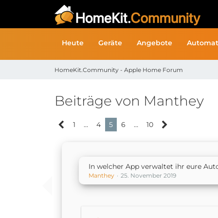
Heute
Geräte
Angebote
Automat
HomeKit.Community - Apple Home Forum
Beiträge von Manthey
1
…
4
5
6
…
10
In welcher App verwaltet ihr eure Au
Manthey
25. November 2019