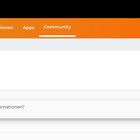
Community
ionen
Apps
tomationen?