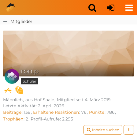
Mitglieder
ron.p
Schüler
Männlich
aus Hof Saale
Mitglied seit 4. März 2019
Letzte Aktivität:
2. April 2026
Beiträge
139
Erhaltene Reaktionen
76
Punkte
786
Trophäen
2
Profil-Aufrufe
2.295
Inhalte suchen