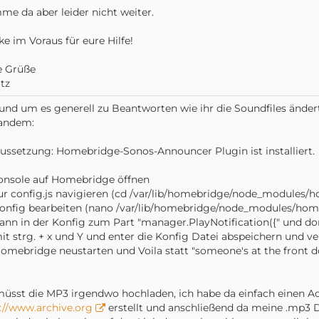
e da aber leider nicht weiter.
e im Voraus für eure Hilfe!
e Grüße
tz
und um es generell zu Beantworten wie ihr die Soundfiles ändert f
andem:
ussetzung: Homebridge-Sonos-Announcer Plugin ist installiert.
Konsole auf Homebridge öffnen
zur config.js navigieren (cd /var/lib/homebridge/node_modules/
Konfig bearbeiten (nano /var/lib/homebridge/node_modules/home
dann in der Konfig zum Part "manager.PlayNotification({" und dor
mit strg. + x und Y und enter die Konfig Datei abspeichern und ve
Homebridge neustarten und Voila statt "someone's at the front d
müsst die MP3 irgendwo hochladen, ich habe da einfach einen Ac
://www.archive.org
erstellt und anschließend da meine .mp3 D