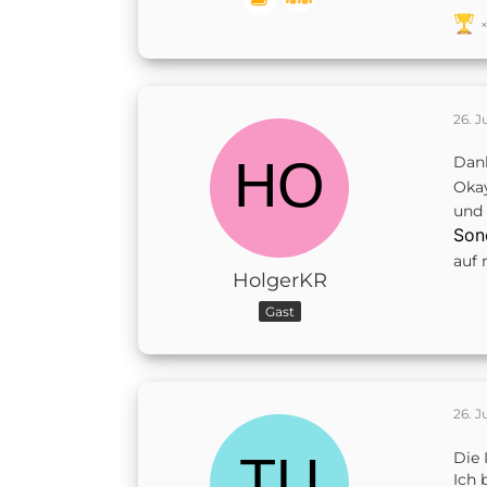
26. J
Dank
Okay
und 
Son
auf 
HolgerKR
Gast
26. J
Die 
Ich 