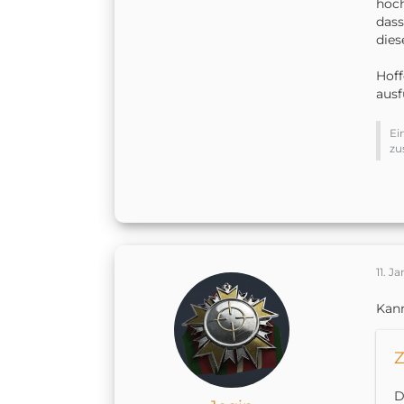
hoch
dass
dies
Hoff
ausf
Ei
zu
11. J
Kann
Z
D