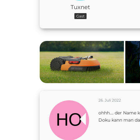
Tuxnet
Gast
26. Juli 2022
ohhh.... der Name 
Doku kann man da n