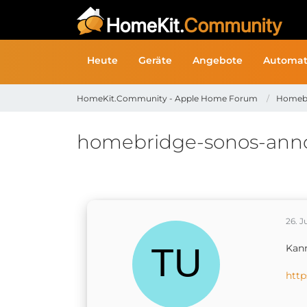
Heute
Geräte
Angebote
Automat
HomeKit.Community - Apple Home Forum
Homeb
homebridge-sonos-ann
26. J
Kann
htt