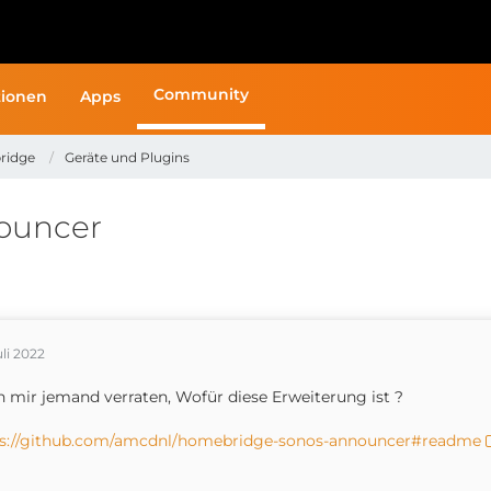
Community
ionen
Apps
ridge
Geräte und Plugins
ouncer
uli 2022
 mir jemand verraten, Wofür diese Erweiterung ist ?
ps://github.com/amcdnl/homebridge-sonos-announcer#readme