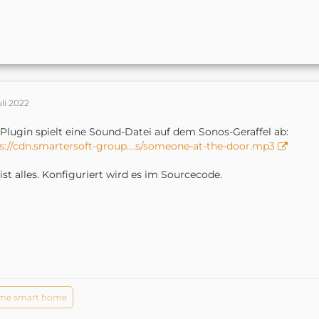
uli 2022
Plugin spielt eine Sound-Datei auf dem Sonos-Geraffel ab:
s://cdn.smartersoft-group.…s/someone-at-the-door.mp3
ist alles. Konfiguriert wird es im Sourcecode.
me smart home