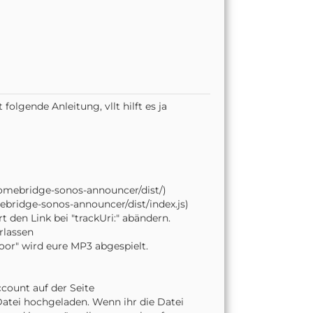
olgende Anleitung, vllt hilft es ja
homebridge-sonos-announcer/dist/)
bridge-sonos-announcer/dist/index.js)
t den Link bei "trackUri:" abändern.
rlassen
oor" wird eure MP3 abgespielt.
count auf der Seite
atei hochgeladen. Wenn ihr die Datei