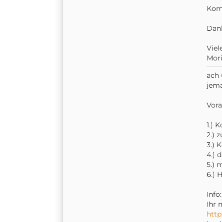
Komm
Dank
Viel
Mori
ach 
jem
Vora
1.) 
2.) 
3.) 
4.) 
5.) 
6.) 
Info:
Ihr 
http