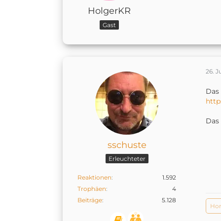
HolgerKR
Gast
26. J
Das 
http
Das 
sschuste
Erleuchteter
Reaktionen
1.592
Trophäen
4
Beiträge
5.128
Ho