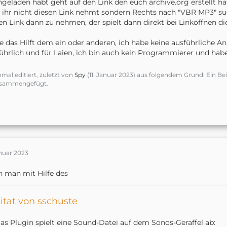
geladen habt geht auf den Link den euch archive.org erstellt ha
 ihr nicht diesen Link nehmt sondern Rechts nach "VBR MP3" su
en Link dann zu nehmen, der spielt dann direkt bei Linköffnen di
e das Hilft dem ein oder anderen, ich habe keine ausführliche 
ührlich und für Laien, ich bin auch kein Programmierer und ha
nmal editiert, zuletzt von
Spy
(
11. Januar 2023
) aus folgendem Grund: Ein Be
sammengefügt.
anuar 2023
 man mit Hilfe des
itat von sschuste
as Plugin spielt eine Sound-Datei auf dem Sonos-Geraffel ab: