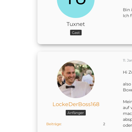
Bin 
Ich 
Tuxnet
Gast
11. J
Hi 
also
Boxe
Mein
LockeDerBoss168
auf 
Anfänger
mach
absp
Beiträge
2
oder