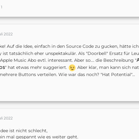
1
uli 2022
e! Auf die Idee, einfach in den Source Code zu gucken, hätte 
 ist tatsächlich eher unspektakulär. Als "Doorbell" Ersatz für 
Apple Music Abo evtl. interessant. Aber so.... die Beschreibung "
os
" hat etwas mehr suggeriert.
Aber klar, man kann sich nat
mehrere Buttons verteilen. Wie war das noch? "Hat Potential"...
uli 2022
Idee ist nicht schlecht,
bin mal gespannt wie es weiter geht.