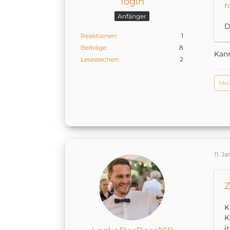
1ogin
h
Anfänger
D
Reaktionen
1
Beiträge
8
Kann
Lesezeichen
2
Mei
11. J
Z
K
K
i