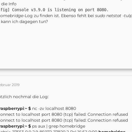
 die Info
nfig] Console v3.9.0 is listening on port 8080.
homebridge
-Log zu finden ist. Ebenso fehlt bei
sudo netstat -tul
 kann ich dagegen tun?
ebruar 2019
tzlich nochmal die Log:
raspberrypi
:
~ $
nc -zv localhost 8080
connect to localhost port 8080 (tcp) failed: Connection refused
connect to localhost port 8080 (tcp) failed: Connection refused
raspberrypi
:
~ $
ps aux | grep homebridge
bri+ 27553 0.0 2.9 85072 27820 ? Rsl 16:52 0:00
homebridge