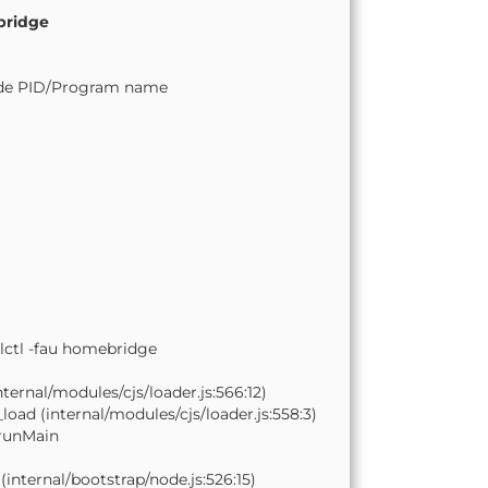
ridge
node PID/Program name
lctl -fau homebridge
ernal/modules/cjs/loader.js:566:12)
oad (internal/modules/cjs/loader.js:558:3)
.runMain
internal/bootstrap/node.js:526:15)