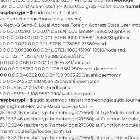
7561 0.0 0.0 4372 544 pts/1 R+ 16:52 0:00 grep --color=auto
homeb
raspberrypi
:
~ $
sudo netstat -tulpen
ve Internet connections (only servers)
o Recv-Q Send-Q Local Address Foreign Address State User I
0 0 0.0.0.0:5901 0.0.0.0:* LISTEN 1000 129884 16865/Xtightvnc
0 0 0.0.0.0:6001 0.0.0.0:* LISTEN 1000 129882 16865/Xtightvnc
0 0 0.0.0.0:22 0.0.0.0:* LISTEN 0 78086 23580/sshd
0 0 0.0.0.0:1880 0.0.0.0:* LISTEN 1000 131981 18516/node-red
 0 0 :::22 :::* LISTEN 0 78088 23580/sshd
0 0 0.0.0.0:68 0.0.0.0:* 0 12676 341/dhcpcd
0 0 0.0.0.0:5353 0.0.0.0:* 108 9561 290/avahi-daemon: r
0 0 0.0.0.0:46882 0.0.0.0:* 108 9563 290/avahi-daemon: r
 0 0 :::42455 :::* 108 9564 290/avahi-daemon: r
 0 0 :::546 :::* 0 13392 341/dhcpcd
 0 0 :::5353 :::* 108 9562 290/avahi-daemon: r
raspberrypi
:
~ $
sudo systemctl restart homebridge; sudo journa
ogs begin at Mon 2019-02-25 12:54:43 CET. --
25 16:52:46 raspberrypi homebridge[27660]: at tryModuleLoad (int
25 16:52:46 raspberrypi homebridge[27660]: at Function.Module._l
25 16:52:46 raspberrypi homebridge[27660]: at Function.Module
ernal/modules/cjs/loader.js:797:12)
25 16:52:46 raspberrypi homebridge[27660]: at executeUserCode (