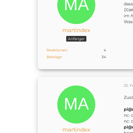
dass
[Co
im
Was
martindex
Anfänger
Reaktionen
4
Beiträge
34
25. F
Zusä
pi@
nc: 
nc: 
pi@
martindex
home