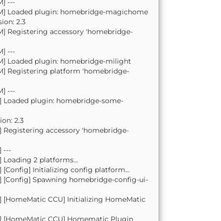
] ---
0 PM] Loaded plugin: homebridge-magichome
ion: 2.3
PM] Registering accessory 'homebridge-
] ---
 PM] Loaded plugin: homebridge-milight
PM] Registering platform 'homebridge-
] ---
PM] Loaded plugin: homebridge-some-
on: 2.3
PM] Registering accessory 'homebridge-
 ---
] Loading 2 platforms...
[Config] Initializing config platform...
PM] [Config] Spawning homebridge-config-ui-
PM] [HomeMatic CCU] Initializing HomeMatic
1 PM] [HomeMatic CCU] Homematic Plugin