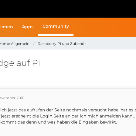
Community
ionen
Apps
Home Allgemein
Raspberry Pi und Zubehör
dge auf Pi
November 2018
ls ich jetzt das aufrufen der Seite nochmals versucht habe, hat es 
 jetzt erscheint die Login Seite an der ich mich anmelden kann...
kommt das denn und was haben die Eingaben bewirkt.