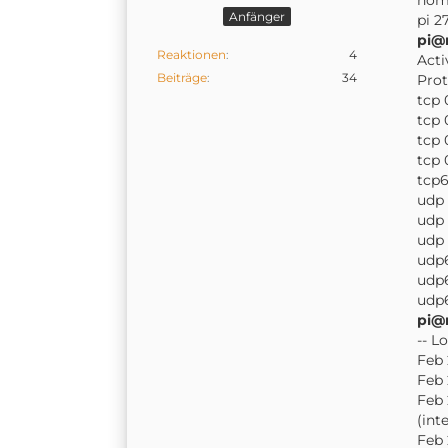
Anfänger
pi 2
pi@
Reaktionen
4
Acti
Beiträge
34
Prot
tcp 
tcp 
tcp 
tcp 
tcp6
udp 
udp 
udp 
udp6
udp6
udp6
pi@
-- L
Feb 
Feb 
Feb 
(int
Feb 