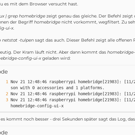
du es mit dem Browser versucht hast.
ux | grep homebridge
zeigt genau das gleiche. Der Befehl zeigt d
enen der Begriff
homebridge
nicht vorkommt, wegfiltert. Zu se
ig-ui-x
.
 netstat -tulpen
sagt das auch. Dieser Befehl zeigt alle offenen P
eutig. Der Kram läuft nicht. Aber dann kommt das
homebridge
bridge-config-ui-x
geladen wird:
ode
Nov 21 12:48:46 raspberrypi homebridge[21983]: [11/
Nov 21 12:48:46 raspberrypi homebridge[21983]: [11/2
homebridge-config-ui-x
es kommt noch besser - drei Sekunden später sagt das Log, da
ode