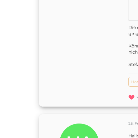
Die 
ging
Könn
nich
Stef
Ho
25. F
Hall