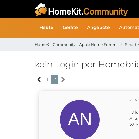
Heute
Geräte
Angebote
Automat
HomeKit.Community - Apple Home Forum
Smart 
kein Login per Homebri
1
2
21. 
...a
Also
Wie 