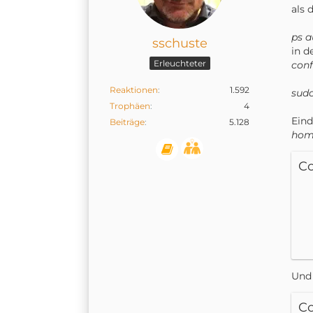
als 
ps a
sschuste
in d
Erleuchteter
conf
Reaktionen
1.592
sudo
Trophäen
4
Eind
Beiträge
5.128
home
C
Und 
C