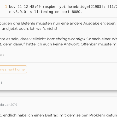
Nov 21 12:48:49 raspberrypi homebridge[21983]: [11/
e v3.9.0 is listening on port 8080.
obigen drei Befehle müssten nun eine andere Ausgabe ergeben. 
 und jetzt doch. Ich war's nicht!
te es sein, dass vielleicht
homebridge-config-ui-x
nach einer Wei
t, denn darauf hätte ich auch keine Antwort. Offenbar musste 
an
me smart home
1
ebruar 2019
o, endlich habe ich einen Beitrag mit dem selben Problem gefund