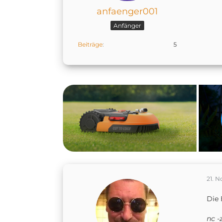
anfaenger001
Anfänger
Beiträge
5
21. 
Die 
nc -