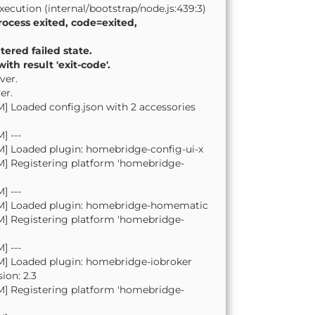
ecution (internal/bootstrap/node.js:439:3)
ocess exited, code=exited,
ered failed state.
th result 'exit-code'.
ver.
er.
M] Loaded config.json with 2 accessories
] ---
PM] Loaded plugin: homebridge-config-ui-x
PM] Registering platform 'homebridge-
] ---
0 PM] Loaded plugin: homebridge-homematic
PM] Registering platform 'homebridge-
] ---
 PM] Loaded plugin: homebridge-iobroker
ion: 2.3
PM] Registering platform 'homebridge-