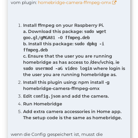
vom plugin:
homebridge-camera-ffmpeg-omx
Install ffmpeg on your Raspberry Pi.
a. Download this package:
sudo wget
goo.gl/gMGA81 -O ffmpeg.deb
b. Install this package:
sudo dpkg -i
ffmpeg.deb
c. Ensure that the user you are running
homebridge as has access to /dev/vchiq. ie
where login is
sudo usermod -aG video login
the user you are running homebridge as.
Install this plugin using: npm install -g
homebridge-camera-ffmpeg-omx
Edit
and add the camera.
config.json
Run Homebridge
Add extra camera accessories in Home app.
The setup code is the same as homebridge.
wenn die Config gespeichert ist, musst die