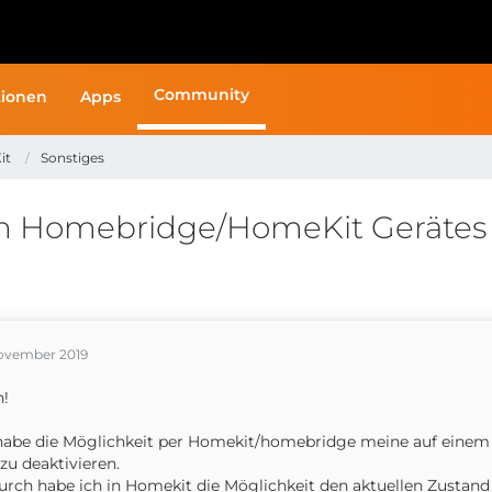
Community
ionen
Apps
it
Sonstiges
en Homebridge/HomeKit Gerätes
November 2019
n!
habe die Möglichkeit per Homekit/homebridge meine auf einem P
zu deaktivieren.
rch habe ich in Homekit die Möglichkeit den aktuellen Zustand