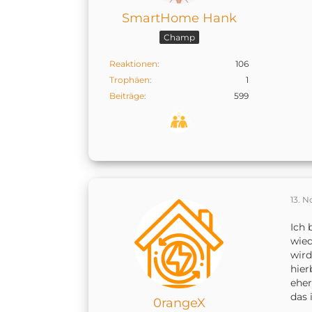
SmartHome Hank
Champ
Reaktionen
106
Trophäen
1
Beiträge
599
13. 
Ich 
wied
wird
hier
eher
das 
0rangeX