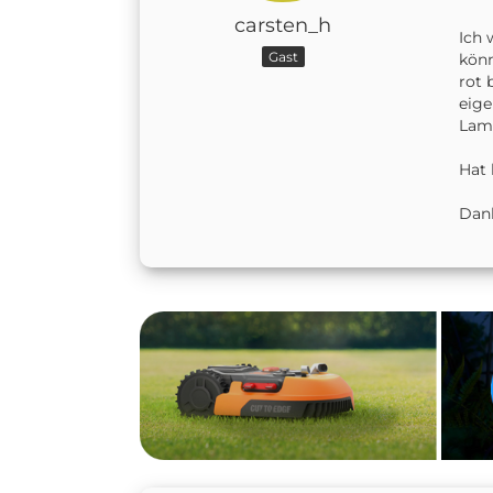
carsten_h
Ich 
Gast
könn
rot 
eige
Lamp
Hat 
Dank