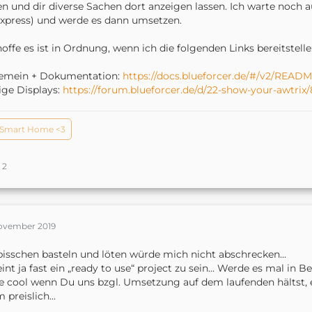
n und dir diverse Sachen dort anzeigen lassen. Ich warte noch a
express) und werde es dann umsetzen.
hoffe es ist in Ordnung, wenn ich die folgenden Links bereitstelle
gemein + Dokumentation:
https://docs.blueforcer.de/#/v2/READ
ige Displays:
https://forum.blueforcer.de/d/22-show-your-awtrix/
Smart Home <3
2
November 2019
bisschen basteln und löten würde mich nicht abschrecken...
int ja fast ein „ready to use“ project zu sein... Werde es mal in B
 cool wenn Du uns bzgl. Umsetzung auf dem laufenden hältst, ei
 preislich...