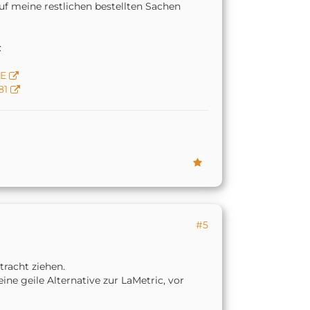
uf meine restlichen bestellten Sachen
:
ME
81
#5
etracht ziehen.
ne geile Alternative zur LaMetric, vor