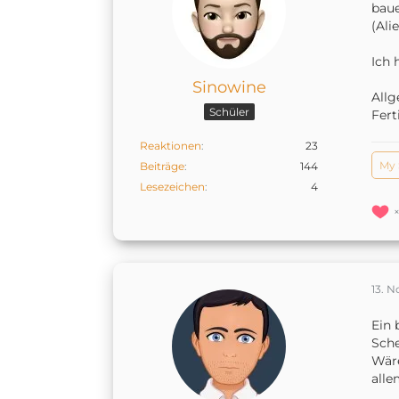
baue
(Ali
Ich 
Sinowine
All
Schüler
Fert
Reaktionen
23
My 
Beiträge
144
Lesezeichen
4
13. 
Ein 
Sche
Wäre
allem