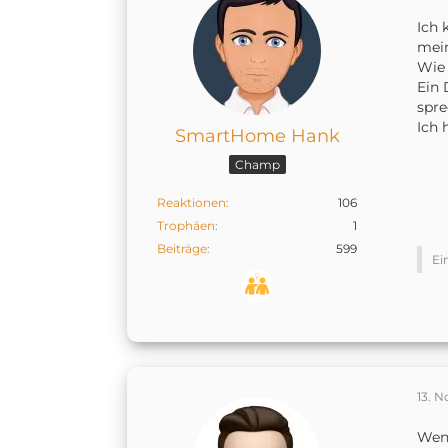
Ich 
mei
Wie 
Ein 
spre
Ich 
SmartHome Hank
Champ
Reaktionen
106
Trophäen
1
Beiträge
599
Ei
13. 
Wenn