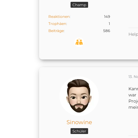
Champ
Reaktionen
149
Trophäen
1
Beiträge
586
Help
13. 
Kann
war 
Proj
mein
Sinowine
Schüler