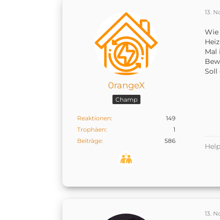
13. 
Wie 
Heiz
Mal 
Bewe
Soll
0rangeX
Champ
Reaktionen
149
Trophäen
1
Beiträge
586
Help
13. 