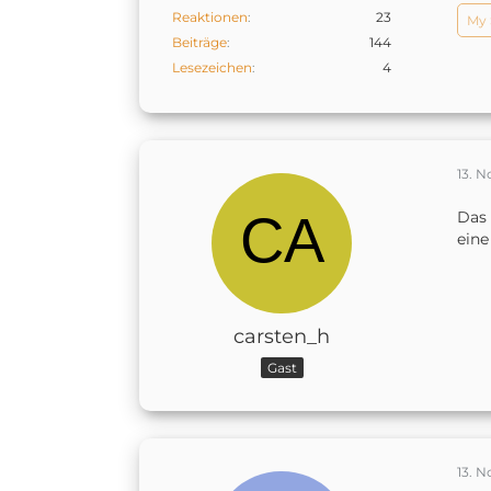
Reaktionen
23
My 
Beiträge
144
Lesezeichen
4
13. 
Das 
eine
carsten_h
Gast
13. 