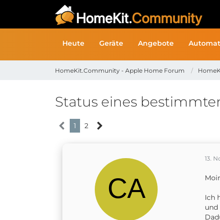
Heute
Geräte
Angebote
Automat
HomeKit.Community - Apple Home Forum
HomeK
Status eines bestimmt
1
2
13. 
Moi
Ich 
und 
Dadu