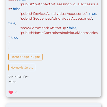
"publishSwitchActivitiesAsIndividualAccessorie
s"
:
false
,
"publishDevicesAsIndividualAccessories"
:
true
,
"publishSequencesAsIndividualAccessories"
:
true
,
"showCommandsAtStartup"
:
false
,
"publishHomeControlsAsIndividualAccessories
"
:
true
}
]
Homebridge Plugins
Homekit Geräte
Viele Grüße!
Mike
1