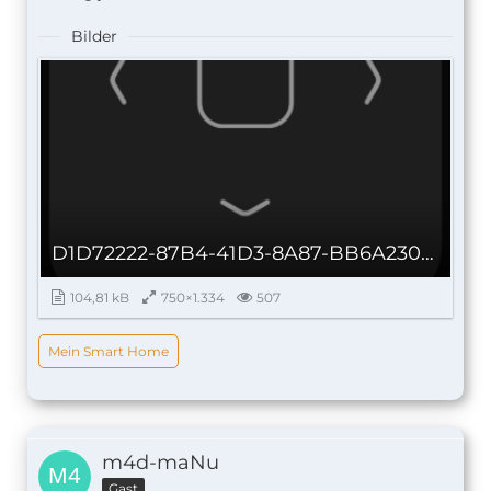
Bilder
D1D72222-87B4-41D3-8A87-BB6A230C21AB.png
104,81 kB
750×1.334
507
Mein Smart Home
m4d-maNu
Gast