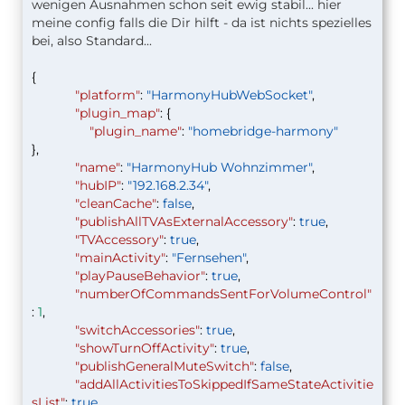
wenigen Ausnahmen schon seit ewig stabil... hier
meine config falls die Dir hilft - da ist nichts spezielles
bei, also Standard...
{
"platform"
:
"HarmonyHubWebSocket"
,
"plugin_map"
: {
"plugin_name"
:
"homebridge-harmony"
},
"name"
:
"HarmonyHub Wohnzimmer"
,
"hubIP"
:
"192.168.2.34"
,
"cleanCache"
:
false
,
"publishAllTVAsExternalAccessory"
:
true
,
"TVAccessory"
:
true
,
"mainActivity"
:
"Fernsehen"
,
"playPauseBehavior"
:
true
,
"numberOfCommandsSentForVolumeControl"
:
1
,
"switchAccessories"
:
true
,
"showTurnOffActivity"
:
true
,
"publishGeneralMuteSwitch"
:
false
,
"addAllActivitiesToSkippedIfSameStateActivitie
sList"
:
true
,