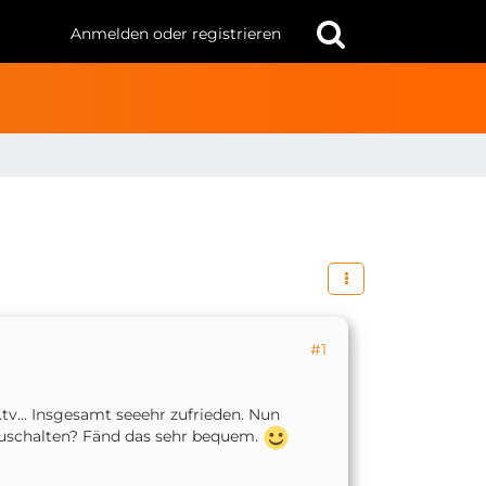
Anmelden oder registrieren
#1
v... Insgesamt seeehr zufrieden. Nun
mzuschalten? Fänd das sehr bequem.