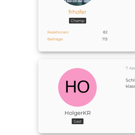
frhofer
Champ
Reaktionen
82
Beiträge
713
7. Ap
Schl
klas
HolgerKR
Gast