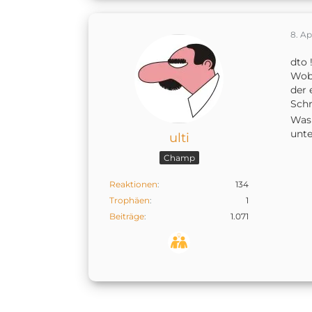
8. Ap
dto 
Wobe
der 
Schr
Was 
unte
ulti
Champ
Reaktionen
134
Trophäen
1
Beiträge
1.071