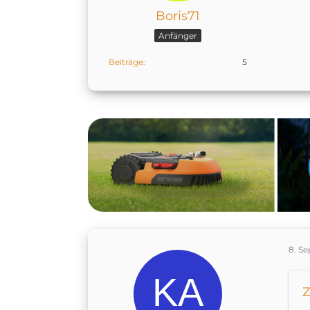
Boris71
Anfänger
Beiträge
5
8. S
Z