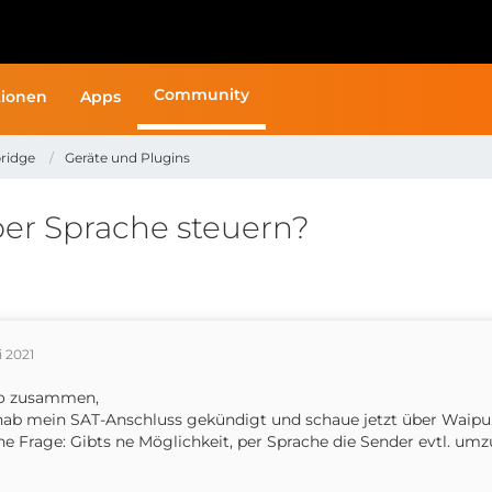
Community
ionen
Apps
ridge
Geräte und Plugins
per Sprache steuern?
i 2021
lo zusammen,
hab mein SAT-Anschluss gekündigt und schaue jetzt über Waipu.t
e Frage: Gibts ne Möglichkeit, per Sprache die Sender evtl. u