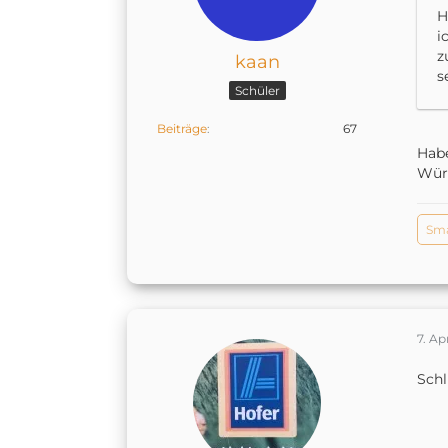
H
i
z
kaan
s
Schüler
Beiträge
67
Habe
Würd
Sm
7. Ap
Schl