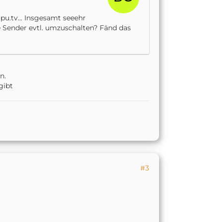
u.tv... Insgesamt seeehr
e Sender evtl. umzuschalten? Fänd das
n.
gibt
#3