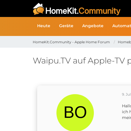
Heute
Geräte
Angebote
Automat
HomeKit.Community - Apple Home Forum
Homeb
Waipu.TV auf Apple-TV 
9. Jul
Hal
ich 
mein