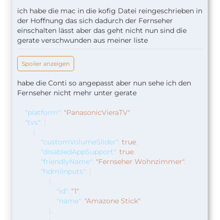
ich habe die mac in die kofig Datei reingeschrieben in
der Hoffnung das sich dadurch der Fernseher
einschalten lässt aber das geht nicht nun sind die
gerate verschwunden aus meiner liste
Spoiler anzeigen
habe die Conti so angepasst aber nun sehe ich den
Fernseher nicht mehr unter gerate
"platform"
:
"PanasonicVieraTV"
,
"tvs"
:
[
{
"customVolumeSlider"
:
true
,
"disabledAppSupport"
:
true
,
"friendlyName"
:
"Fernseher Wohnzimmer"
,
"hdmiInputs"
:
[
{
"id"
:
"1"
,
"name"
:
"Amazone Stick"
},