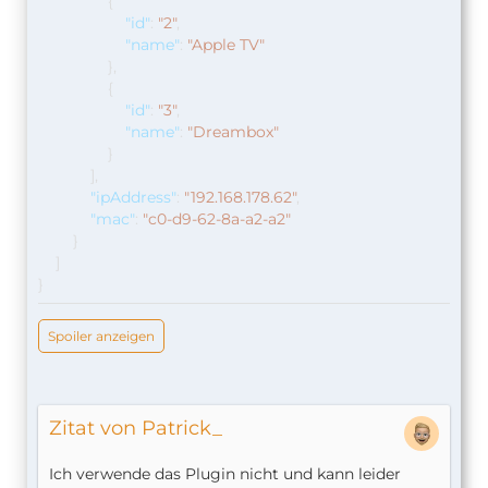
{
"id"
:
"2"
,
"name"
:
"Apple TV"
},
{
"id"
:
"3"
,
"name"
:
"Dreambox"
}
],
"ipAddress"
:
"192.168.178.62"
,
"mac"
:
"c0-d9-62-8a-a2-a2"
}
]
}
Spoiler anzeigen
Zitat von Patrick_
Ich verwende das Plugin nicht und kann leider