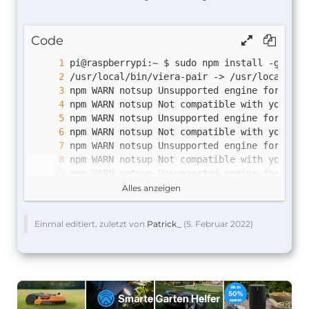
Code
[2/5/2022, 14:56:13] [Homebridge UI] [homeb
npm WARN notsup Unsupported engine for 
home
npm WARN notsup Not compatible with your ve
npm WARN notsup Unsupported engine for 
got@
npm WARN notsup Not compatible with your ve
npm WARN notsup Unsupported engine for @szm
npm WARN notsup Not compatible with your ve
npm WARN notsup Unsupported engine for 
lowe
npm WARN notsup Not compatible with your ve
Alles anzeigen
npm WARN notsup Unsupported engine for 
p-ca
npm WARN notsup Not compatible with your ve
Einmal editiert, zuletzt von
Patrick_
(
5. Februar 2022
)
npm WARN 
react-bootstrap@1.6.4
npm WARN 
react-bootstrap@1.6.4
npm WARN @fortawesome/
react-fontawesome@0.1
npm WARN @fortawesome/
react-fontawesome@0.1
npm WARN @hookstate/
core@3.0.13
npm WARN 
react-transition-group@4.4.2