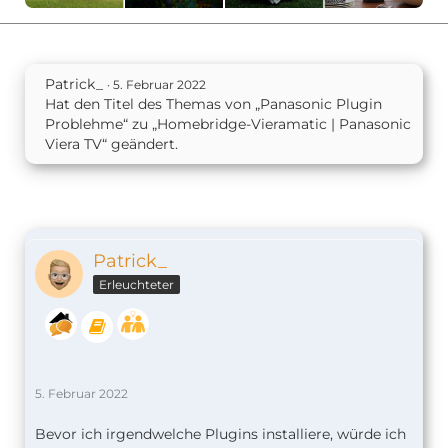
npm WARN 
react-transition-group@4.4.2
npm WARN 
react-overlays@5.1.1
npm WARN 
react-overlays@5.1.1
npm WARN 
prop-types-extra@1.1.1
npm WARN 
uncontrollable@7.2.1
Patrick_
5. Februar 2022
npm WARN @restart/
hooks@0.3.27
Hat den Titel des Themas von „Panasonic Plugin
npm WARN @restart/
context@2.1.4
Problehme“ zu „Homebridge-Vieramatic | Panasonic
Viera TV“ geändert.
+ 
homebridge-vieramatic@4.0.24
pi@raspberrypi:~ $
Patrick_
Erleuchteter
5. Februar 2022
Bevor ich irgendwelche Plugins installiere, würde ich