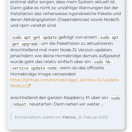
erstmal dafür sorgen, dass mein System aktuell ist.
Dann gäbe es nicht so unzählige Warnungen bei der
Installation das reihenweise irgendwelche Pakete und
deren Abhängigkeiten (Dependencies) sowie NodeJS
und npm veraltet sind.
gefolgt von einem
sudo apt-get update
sudo apt-
um die Paketlisten zu aktualisieren.
get upgrade
Anschließend mal mein Node.JS Version updaten,
jenachdem wie deine Homebridge damals aufgesetzt
wurde geht das relativ einfach über ein
sudo hb-
wenn du das offizielle
service update-node
Homebridge Image verwendest
https://github.com/homebridge/…iki/How-To-Update-
Node.js
anschließend den ganzen Raspberry Pi über ein
sudo
neustarten. Dann sehen wir weiter ...
reboot
Einmal editiert, zuletzt von
Patrick_
(
5. Februar 2022
)