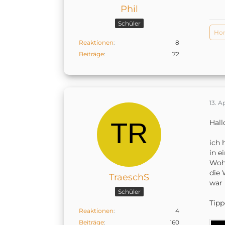
Phil
Schüler
Hom
Reaktionen
8
Beiträge
72
13. A
Hall
ich 
in e
Wohn
die 
TraeschS
war 
Schüler
Tipp
Reaktionen
4
Beiträge
160