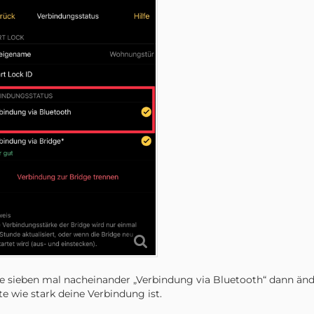
e sieben mal nacheinander „Verbindung via Bluetooth“ dann ände
e wie stark deine Verbindung ist.