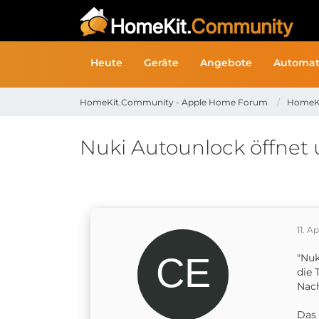
Heute
Geräte
Angebote
Automat
HomeKit.Community - Apple Home Forum
HomeK
Nuki Autounlock öffnet 
11. A
"Nuk
die 
Nach
Das 