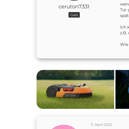
wenn
ceruton7331
Tür 
Gast
spät
Ich 
z.B.
Wie 
11. April 2022