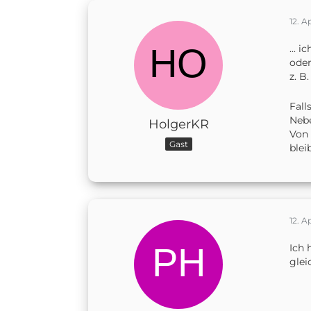
12. A
... 
oder
z. B
Fall
Nebe
HolgerKR
Von 
Gast
blei
12. A
Ich 
glei