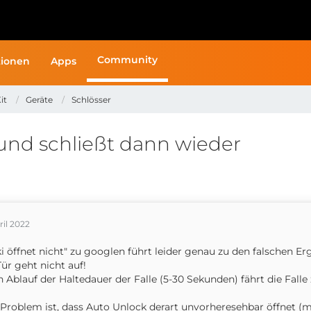
Community
ionen
Apps
it
Geräte
Schlösser
und schließt dann wieder
pril 2022
i öffnet nicht" zu googlen führt leider genau zu den falschen Er
Tür geht nicht auf!
 Ablauf der Haltedauer der Falle (5-30 Sekunden) fährt die Falle 
Problem ist, dass Auto Unlock derart unvorheresehbar öffnet (m