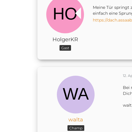
Meine Tür springt 
einfach eine Spru
https://dach.assa
HolgerKR
Gast
12. A
Bei 
Dic
walt
walta
Champ