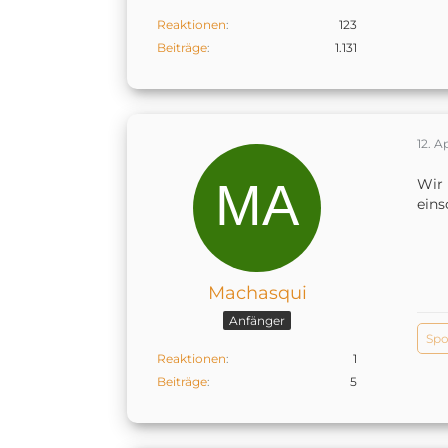
Reaktionen
123
Beiträge
1.131
12. A
Wir 
eins
Machasqui
Anfänger
Spo
Reaktionen
1
Beiträge
5