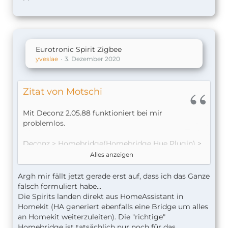
Eurotronic Spirit Zigbee
yveslae
3. Dezember 2020
Zitat von Motschi
Mit Deconz 2.05.88 funktioniert bei mir
problemlos.
Deconz > Homebridge(Homebridge Hue Plugin) >
HomeKit
Alles anzeigen
Vielleicht liegt’s am Homeassistent.
Argh mir fällt jetzt gerade erst auf, dass ich das Ganze
Kannst ja mal versuchen direkt von Deconz in die
falsch formuliert habe...
Homebridge. Da kannst du im Hue Plugin alles
Die Spirits landen direkt aus HomeAssistant in
andere von Deconz für HomeKit ausblenden lassen
Homekit (HA generiert ebenfalls eine Bridge um alles
und nur die Spirits „durchschleifen“ lassen.
an Homekit weiterzuleiten). Die "richtige"
Ist ziemlich einfach da man eine geführte
Homebridge ist tatsächlich nur noch für das