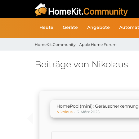
Heute
Geräte
Angebote
Automat
HomeKit.Community - Apple Home Forum
Beiträge von Nikolaus
HomePod (mini): Geräuscherkennung 
Nikolaus
6. März 2025