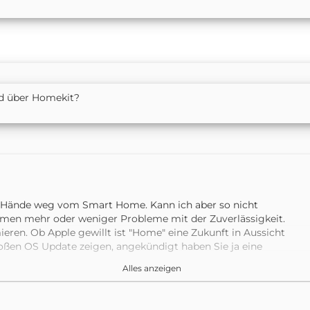
ad über Homekit?
Hände weg vom Smart Home. Kann ich aber so nicht
temen mehr oder weniger Probleme mit der Zuverlässigkeit.
ren. Ob Apple gewillt ist "Home" eine Zukunft in Aussicht
roßen OS Update zeigen, angekündigt haben Sie ja eine
einer Meinung nach Aufgeben ihre App zu verbessern.
Alles anzeigen
en z.Z. gegebenen Stand der Entwicklung mit gelegentlichen
 ist schon sehr Umfangreich, meist sind die Probleme im
zit, es ist schon Toll was alles Technisch möglich ist.