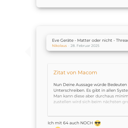
Eve Geräte - Matter oder nicht - Thre
Nikolaus
28. Februar 2025
Zitat von Macom
Nun Deine Aussage würde Bedeuten 
Unterschreiben. Es gibt in allen Sys
Man kann diese aber durchaus minimie
zustellen wird sich beim nächsten g
"Smart Home Revolution". EVE hat m
Ich für meinen Teil komme mit mit d
Hängern klar und mein "Smart Home"
Ich mit 64 auch NOCH
jeweiligen Zuhause begründet. Mein Fa