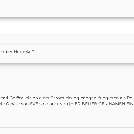
iese aktuelle "Smart Home" Zeit mit allen seinen Problemen
ad über Homekit?
ead-Geräte, die an einer Stromleitung hängen, fungieren als Rout
b die Geräte von EVE sind oder von [HIER BELIEBIGEN NAMEN EI