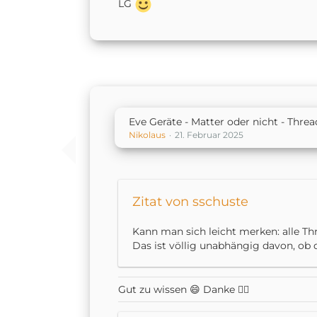
LG
Mit 70 bin ich noch hoch Motiviert d
aus zu reizen.
LG
Eve Geräte - Matter oder nicht - Thre
Nikolaus
21. Februar 2025
Zitat von sschuste
Kann man sich leicht merken: alle Thr
Das ist völlig unabhängig davon, o
Gut zu wissen 😄 Danke 👍🏻