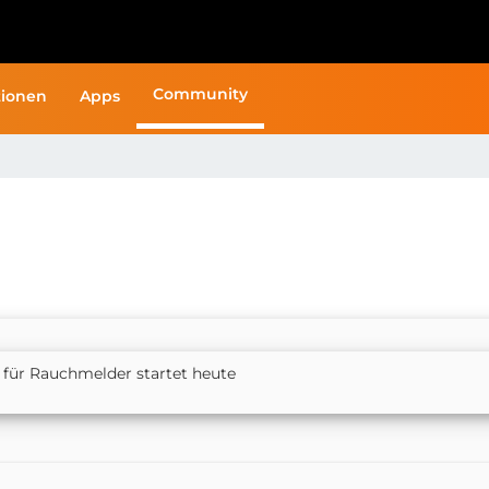
Community
ionen
Apps
für Rauchmelder startet heute