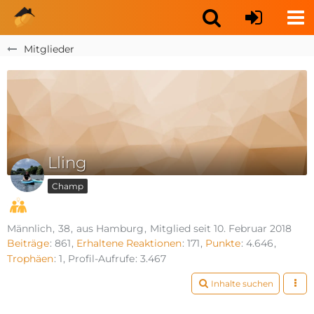
Mitglieder
Lling
Champ
Männlich
38
aus Hamburg
Mitglied seit 10. Februar 2018
Beiträge
861
Erhaltene Reaktionen
171
Punkte
4.646
Trophäen
1
Profil-Aufrufe
3.467
Inhalte suchen