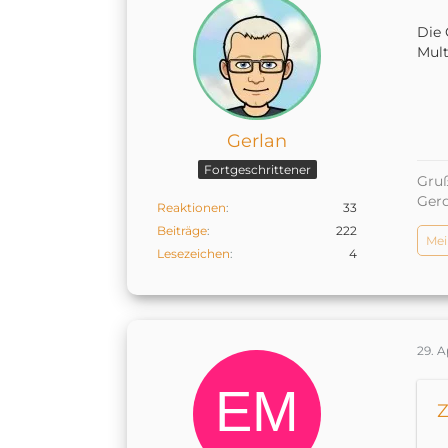
Die 
Mult
Gerlan
Fortgeschrittener
Gruß
Ger
Reaktionen
33
Beiträge
222
Mei
Lesezeichen
4
29. A
Z