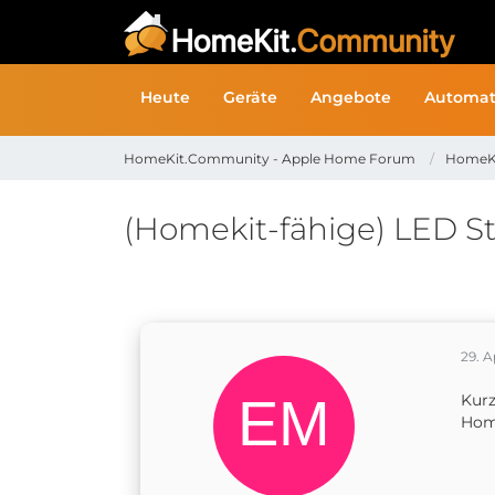
Heute
Geräte
Angebote
Automat
HomeKit.Community - Apple Home Forum
HomeK
(Homekit-fähige) LED St
29. A
Kurz
Home