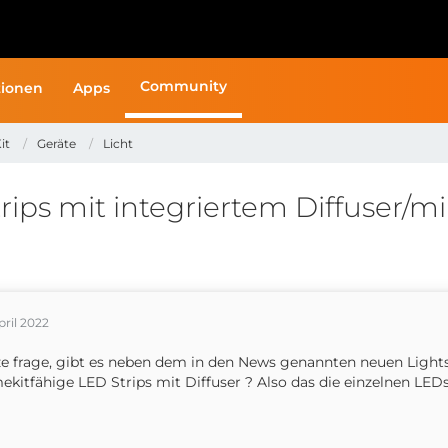
Community
ionen
Apps
it
Geräte
Licht
rips mit integriertem Diffuser/
pril 2022
e frage, gibt es neben dem in den News genannten neuen Lights
kitfähige LED Strips mit Diffuser ? Also das die einzelnen LEDs