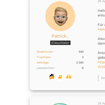
29. A
Hal
ents
Für 
Mehr
Patrick_
Also
Erleuchteter
dann
Reaktionen
693
Anso
Trophäen
3
geba
htt
Beiträge
3.385
WSR
Lesezeichen
8
Ei
29. A