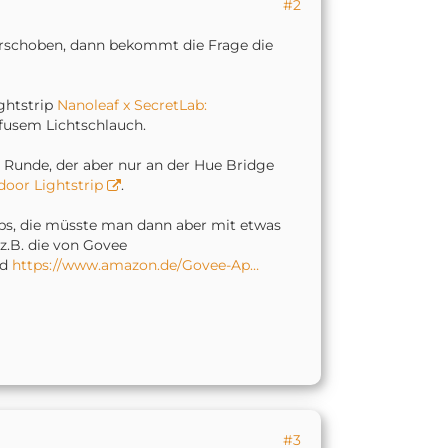
#2
erschoben, dann bekommt die Frage die
ightstrip
Nanoleaf x SecretLab:
fusem Lichtschlauch.
 Runde, der aber nur an der Hue Bridge
door Lightstrip
.
ips, die müsste man dann aber mit etwas
.B. die von Govee
nd
https://www.amazon.de/Govee-Ap…
#3