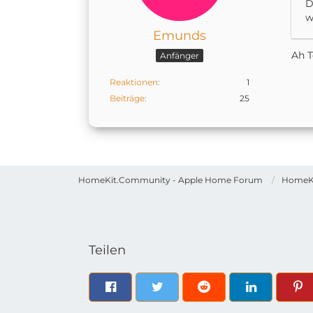
D
w
Emunds
Ah T
Anfänger
Reaktionen
1
Beiträge
25
HomeKit.Community - Apple Home Forum
HomeK
Teilen