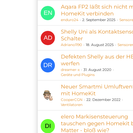
Aqara FP2 läßt sich nicht m
HomeKit verbinden
enduro24
2. September 2025
Sensor
Shelly Uni als Kontaktsens
Schalter
Adriano1190
18. August 2025
Sensore
Defekten Shelly aus der H
werfen
dreamer-x
31. August 2020
Geräte und Plugins
Neuer Smartmi Umluftvent
mit HomeKit
CooperCGN
22. Dezember 2022
Ventilatoren
elero Markisensteuerung
tauschen gegen Homekit 
Matter - bloß wie?