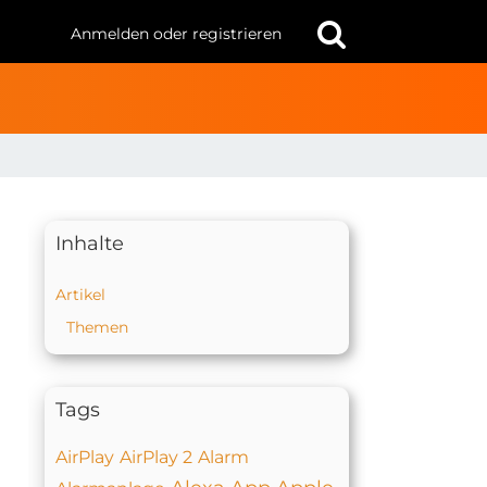
Anmelden oder registrieren
Inhalte
Artikel
Themen
Tags
AirPlay
AirPlay 2
Alarm