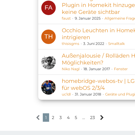
Plugin in Homekit hinzuge
keine Geräte sichtbar
faust
9. Januar 2025
Allgemeine Frag
Occhio Leuchten in HomeK
intrigieren
thisisgms
3. Juni 2022
Smalltalk
Außenjalousie / Rolläden 
Möglichkeiten?
Niko Nagl
18. Januar 2017
Fenster
homebridge-webos-tv | LG
für webOS 2/3/4
uc1dl
31. Januar 2018
Geräte und Plug
1
2
3
4
5
…
23