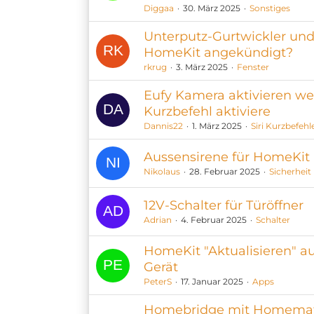
Diggaa
30. März 2025
Sonstiges
Unterputz-Gurtwickler un
HomeKit angekündigt?
rkrug
3. März 2025
Fenster
Eufy Kamera aktivieren we
Kurzbefehl aktiviere
Dannis22
1. März 2025
Siri Kurzbefehl
Aussensirene für HomeKit
Nikolaus
28. Februar 2025
Sicherheit
12V-Schalter für Türöffner
Adrian
4. Februar 2025
Schalter
HomeKit "Aktualisieren" a
Gerät
PeterS
17. Januar 2025
Apps
Homebridge mit Homemat