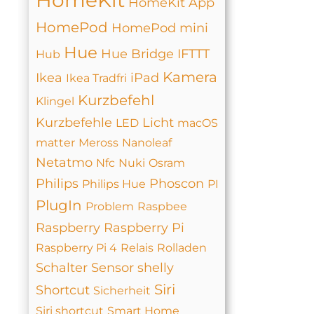
HomeKit
HomeKit App
HomePod
HomePod mini
Hue
Hue Bridge
IFTTT
Hub
Kamera
Ikea
iPad
Ikea Tradfri
Kurzbefehl
Klingel
Kurzbefehle
Licht
LED
macOS
matter
Meross
Nanoleaf
Netatmo
Nfc
Nuki
Osram
Philips
Phoscon
Philips Hue
PI
PlugIn
Problem
Raspbee
Raspberry
Raspberry Pi
Raspberry Pi 4
Relais
Rolladen
Schalter
Sensor
shelly
Siri
Shortcut
Sicherheit
Siri shortcut
Smart Home