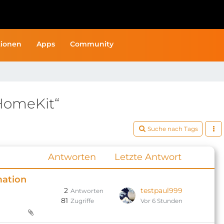
ionen
Apps
Community
HomeKit“
Suche nach Tags
Antworten
Letzte Antwort
mation
2
testpaul999
Antworten
81
Zugriffe
Vor 6 Stunden