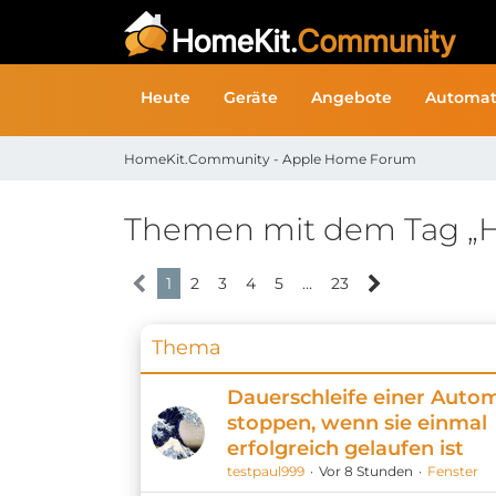
Heute
Geräte
Angebote
Automat
HomeKit.Community - Apple Home Forum
Themen mit dem Tag „
1
2
3
4
5
…
23
Thema
Dauerschleife einer Auto
stoppen, wenn sie einmal
erfolgreich gelaufen ist
testpaul999
Vor 8 Stunden
Fenster