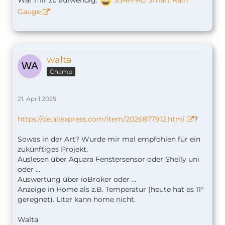
War mir zu aufwendig.
SS4H-RG Smart Rain
Gauge
walta
Champ
21. April 2025
https://de.aliexpress.com/item/2026877912.html
?
Sowas in der Art? Wurde mir mal empfohlen für ein
zukünftiges Projekt.
Auslesen über Aquara Fenstersensor oder Shelly uni
oder …
Auswertung über ioBroker oder …
Anzeige in Home als z.B. Temperatur (heute hat es 11°
geregnet). Liter kann home nicht.
Walta