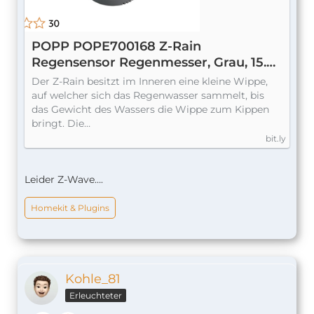
POPP POPE700168 Z-Rain
Regensensor Regenmesser, Grau, 15.5
x 14.1 x 13.8 cm
Der Z-Rain besitzt im Inneren eine kleine Wippe,
auf welcher sich das Regenwasser sammelt, bis
das Gewicht des Wassers die Wippe zum Kippen
bringt. Die…
bit.ly
Leider Z-Wave….
Homekit & Plugins
Kohle_81
Erleuchteter