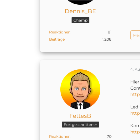
Dennis_BE
Champ
Reaktionen
81
Me
Beiträge
1.208
4. A
Hier
Cont
http
Led 
htt
FettesB
Fortgeschrittener
Komp
htt
Reaktionen
70