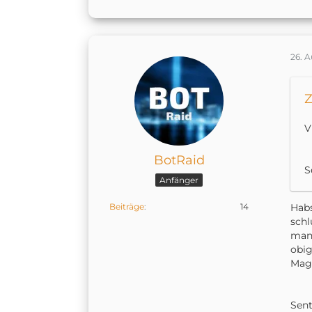
26. 
Z
V
BotRaid
S
Anfänger
Beiträge
14
Habs
schl
man 
obig
Magi
Sen