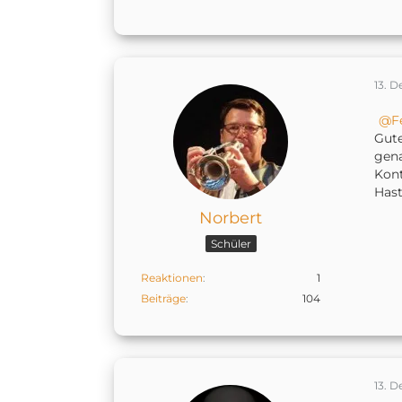
13. 
F
Gute
gena
Kont
Hast
Norbert
Schüler
Reaktionen
1
Beiträge
104
13. 