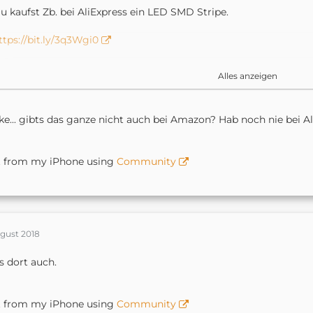
u kaufst Zb. bei AliExpress ein LED SMD Stripe.
ttps://bit.ly/3q3Wgi0
m das ganze ins WLAN zu bekommen, brauchst du einen Wlan C
Alles anzeigen
ttps://bit.ly/3cPod9e
e... gibts das ganze nicht auch bei Amazon? Hab noch nie bei Ali
it dem Magichome Plugin bekommst du das ganze dann auch in
t from my iPhone using
Community
ent from my iPhone using Community [URL:
http://r.tapatalk.c
ugust 2018
s dort auch.
t from my iPhone using
Community