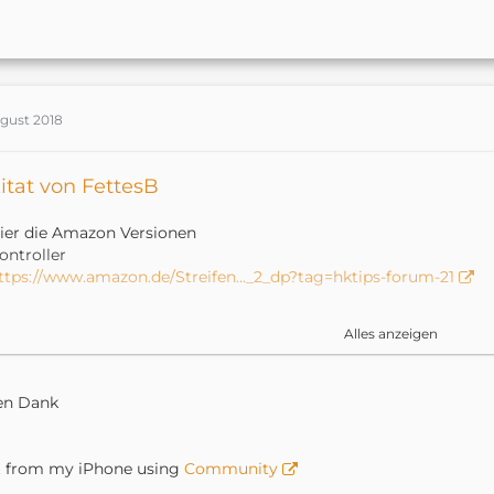
ugust 2018
itat von FettesB
ier die Amazon Versionen
ontroller
ttps://www.amazon.de/Streifen…_2_dp?tag=hktips-forum-21
ed Streifen
Alles anzeigen
mzn.to/2vgOBSY
en Dank
omplett Set gibt es auch
ttps://www.amazon.de/dp/B07F9…&th=1&tag=hktips-forum-21
t from my iPhone using
Community