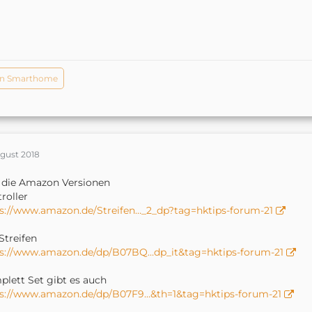
in Smarthome
ugust 2018
 die Amazon Versionen
roller
s://www.amazon.de/Streifen…_2_dp?tag=hktips-forum-21
Streifen
ps://www.amazon.de/dp/B07BQ…dp_it&tag=hktips-forum-21
lett Set gibt es auch
ps://www.amazon.de/dp/B07F9…&th=1&tag=hktips-forum-21