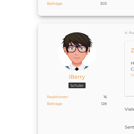
Beiträge
303
4. A
Z
H
C
h
iBerry
Schüler
L
a
Reaktionen
16
Beiträge
128
Viel
K
h
Sen