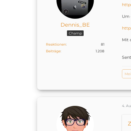
http
Um d
Dennis_BE
http
Champ
Mit 
Reaktionen
81
Beiträge
1.208
Sen
Me
4. A
Z