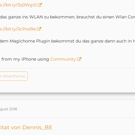
s://bit.ly/3q3Wgi0
as ganze ins WLAN zu bekommen, brauchst du einen Wlan Cont
s://bit.ly/3cPod9e
dem Magichome Plugin bekommst du das ganze dann auch in Ho
t from my iPhone using
Community
in Smarthome
ugust 2018
itat von Dennis_BE