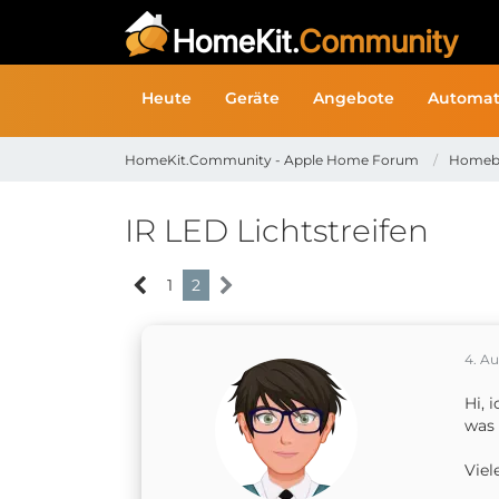
Heute
Geräte
Angebote
Automat
HomeKit.Community - Apple Home Forum
Homeb
IR LED Lichtstreifen
1
2
4. A
Hi, 
was 
Viel