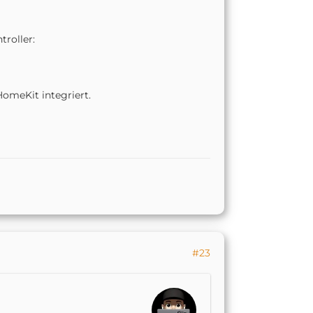
roller:
meKit integriert.
#23