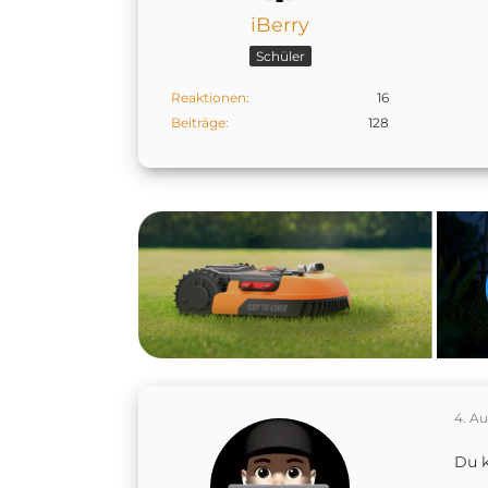
iBerry
Schüler
Reaktionen
16
Beiträge
128
4. A
Du k