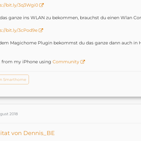
s://bit.ly/3q3Wgi0
as ganze ins WLAN zu bekommen, brauchst du einen Wlan Cont
s://bit.ly/3cPod9e
dem Magichome Plugin bekommst du das ganze dann auch in Ho
t from my iPhone using
Community
in Smarthome
ugust 2018
itat von Dennis_BE