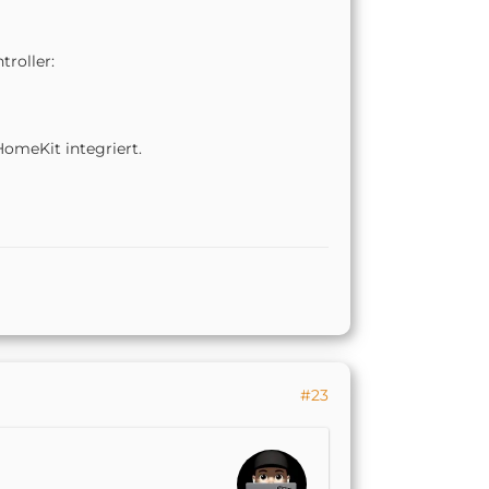
roller:
meKit integriert.
#23