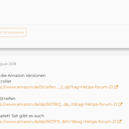
in Smarthome
ugust 2018
 die Amazon Versionen
roller
s://www.amazon.de/Streifen…_2_dp?tag=hktips-forum-21
Streifen
ps://www.amazon.de/dp/B07BQ…dp_it&tag=hktips-forum-21
lett Set gibt es auch
ps://www.amazon.de/dp/B07F9…&th=1&tag=hktips-forum-21