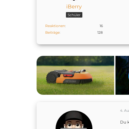
iBerry
Schüler
Reaktionen
16
Beiträge
128
4. A
Du k