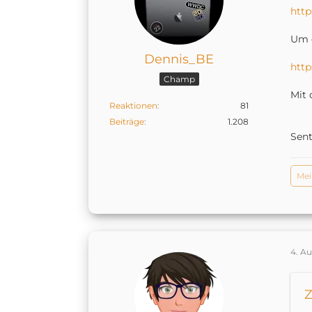
http
Um d
Dennis_BE
http
Champ
Mit 
Reaktionen
81
Beiträge
1.208
Sen
Me
4. A
Z