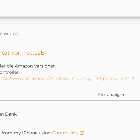
ugust 2018
itat von FettesB
ier die Amazon Versionen
ontroller
ttps://www.amazon.de/Streifen…_2_dp?tag=hktips-forum-21
ed Streifen
Alles anzeigen
mzn.to/2vgOBSY
en Dank
omplett Set gibt es auch
ttps://www.amazon.de/dp/B07F9…&th=1&tag=hktips-forum-21
t from my iPhone using
Community