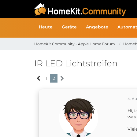
Heute
Geräte
Angebote
Automat
HomeKit.Community - Apple Home Forum
Homeb
IR LED Lichtstreifen
1
2
4. A
Hi, 
was 
Viel