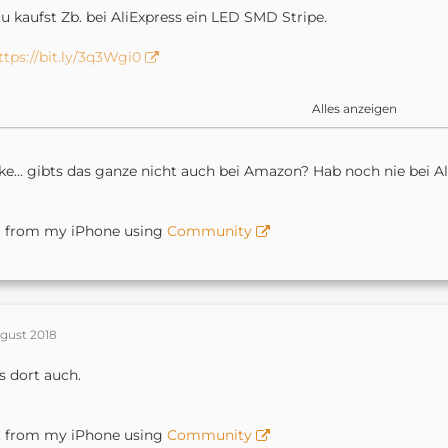
u kaufst Zb. bei AliExpress ein LED SMD Stripe.
ttps://bit.ly/3q3Wgi0
m das ganze ins WLAN zu bekommen, brauchst du einen Wlan C
Alles anzeigen
ttps://bit.ly/3cPod9e
e... gibts das ganze nicht auch bei Amazon? Hab noch nie bei Ali
it dem Magichome Plugin bekommst du das ganze dann auch in
t from my iPhone using
Community
ent from my iPhone using Community [URL:
http://r.tapatalk.c
ugust 2018
s dort auch.
t from my iPhone using
Community