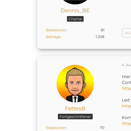
Dennis_BE
Champ
Reaktionen
81
Me
Beiträge
1.208
4. A
Hier
Cont
http
Led 
htt
FettesB
Fortgeschrittener
Komp
htt
Reaktionen
70