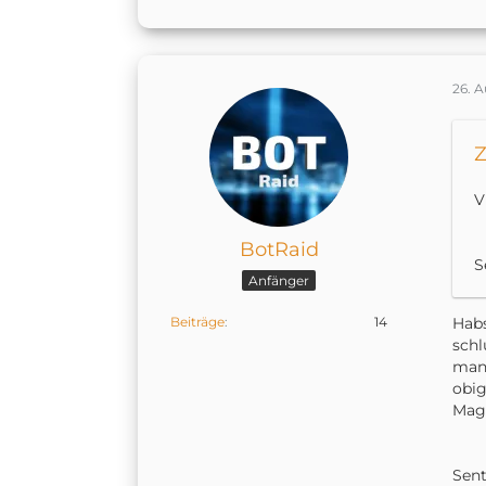
26. 
Z
V
BotRaid
S
Anfänger
Beiträge
14
Habs
schl
man 
obig
Magi
Sen