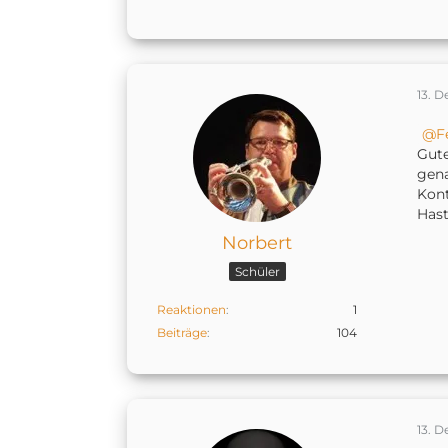
13. 
F
Gute
gena
Kont
Hast
Norbert
Schüler
Reaktionen
1
Beiträge
104
13. 