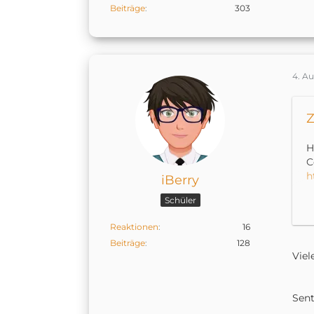
Beiträge
303
4. A
Z
H
C
h
iBerry
Schüler
L
a
Reaktionen
16
Beiträge
128
Viel
K
h
Sen