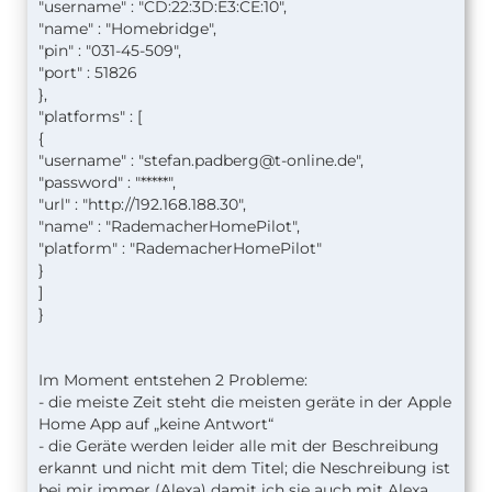
"username" : "CD:22:3D:E3:CE:10",
"name" : "Homebridge",
"pin" : "031-45-509",
"port" : 51826
},
"platforms" : [
{
"username" : "
stefan.padberg@t-online.de
",
"password" : "*****",
"url" : "http://192.168.188.30",
"name" : "RademacherHomePilot",
"platform" : "RademacherHomePilot"
}
]
}
Im Moment entstehen 2 Probleme:
- die meiste Zeit steht die meisten geräte in der Apple
Home App auf „keine Antwort“
- die Geräte werden leider alle mit der Beschreibung
erkannt und nicht mit dem Titel; die Neschreibung ist
bei mir immer (Alexa) damit ich sie auch mit Alexa