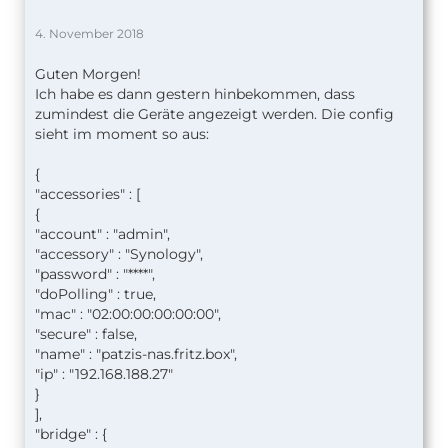
4. November 2018
Guten Morgen!
Ich habe es dann gestern hinbekommen, dass
zumindest die Geräte angezeigt werden. Die config
sieht im moment so aus:
{
"accessories" : [
{
"account" : "admin",
"accessory" : "Synology",
"password" : "****",
"doPolling" : true,
"mac" : "02:00:00:00:00:00",
"secure" : false,
"name" : "patzis-nas.fritz.box",
"ip" : "192.168.188.27"
}
],
"bridge" : {