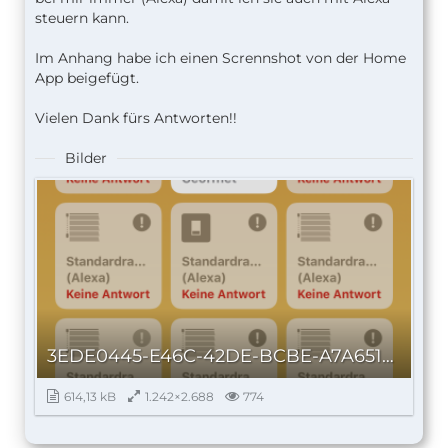
steuern kann.
Im Anhang habe ich einen Scrennshot von der Home
App beigefügt.
Vielen Dank fürs Antworten!!
Bilder
3EDE0445-E46C-42DE-BCBE-A7A651F7963C.png
614,13 kB
1.242×2.688
774