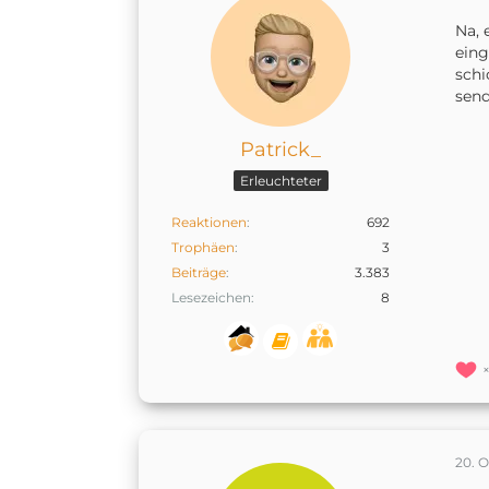
Na, 
eing
schi
sen
Patrick_
Erleuchteter
Reaktionen
692
Trophäen
3
Beiträge
3.383
Lesezeichen
8
20. 