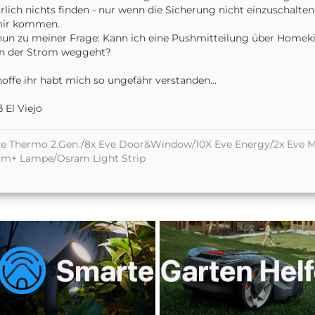
rlich nichts finden - nur wenn die Sicherung nicht einzuschalte
mir kommen.
nun zu meiner Frage: Kann ich eine Pushmitteilung über Homekit
n der Strom weggeht?
hoffe ihr habt mich so ungefähr verstanden...
 El Viejo
e Thermo 2.Gen./8x Eve Door&Window/10X Eve Energy/2x Eve M
am+ Lampe/Osram Light Strip