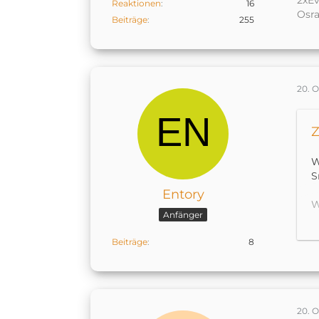
2xEv
Reaktionen
16
Osr
Beiträge
255
20. 
Z
W
S
Entory
W
Anfänger
S
Beiträge
8
K
B
20. 