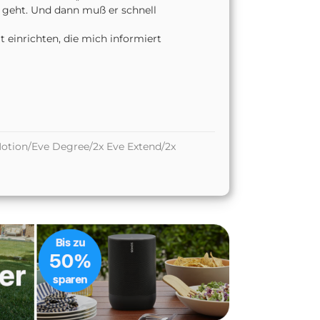
n geht. Und dann muß er schnell
 einrichten, die mich informiert
otion/Eve Degree/2x Eve Extend/2x