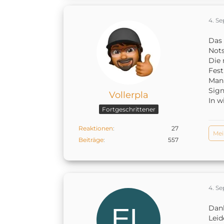
4. S
Das 
Not
Die 
Fest
Man 
Sign
Vollerpla
In w
Fortgeschrittener
Reaktionen
27
Mei
Beiträge
557
4. S
Dank
Leide