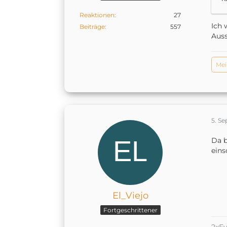
Reaktionen
27
Ich 
Beiträge
557
Auss
Mei
5. S
Da b
eins
El_Viejo
Fortgeschrittener