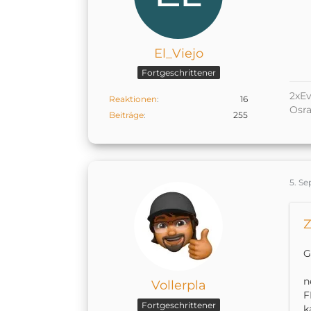
El_Viejo
Fortgeschrittener
2xEv
Reaktionen
16
Osr
Beiträge
255
5. S
Z
G
n
Vollerpla
F
Fortgeschrittener
k