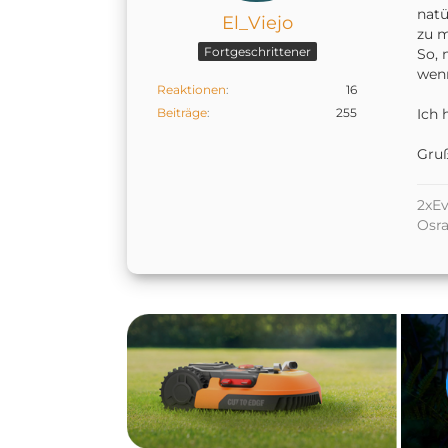
natü
El_Viejo
zu 
Fortgeschrittener
So, 
wen
Reaktionen
16
Beiträge
255
Ich 
Gruß
2xEv
Osr