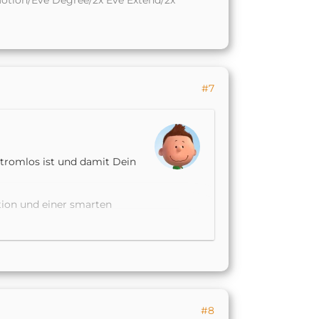
otion/Eve Degree/2x Eve Extend/2x
#7
 stromlos ist und damit Dein
tion und einer smarten
ittels Kurzbefehl.
ann.
#8