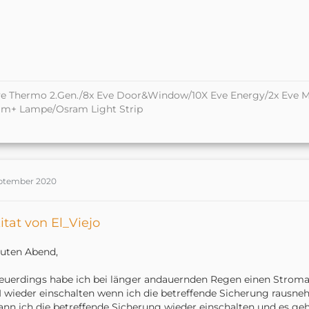
e Thermo 2.Gen./8x Eve Door&Window/10X Eve Energy/2x Eve M
am+ Lampe/Osram Light Strip
eptember 2020
itat von El_Viejo
uten Abend,
euerdings habe ich bei länger andauernden Regen einen Stromau
I wieder einschalten wenn ich die betreffende Sicherung rausne
ann ich die betreffende Sicherung wieder einschalten und es geh