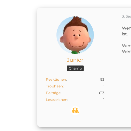
3. S
Wenn
ist.
Wenn
Wenn
Junior
Champ
Reaktionen
93
Trophäen
1
Beiträge
613
Lesezeichen
1