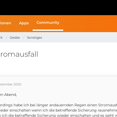
Community
ionen
Apps
it
Geräte
Sonstiges
romausfall
eptember 2020
en Abend,
rdings habe ich bei länger andauernden Regen einen Stromausfa
ieder einschalten wenn ich die betreffende Sicherung rausnehm
 ich die betreffende Sicherung wieder einschalten und es geht w