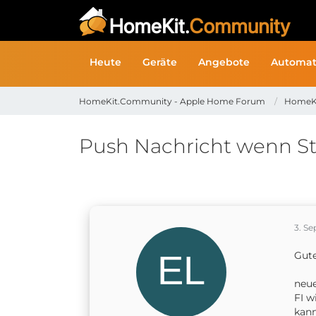
Heute
Geräte
Angebote
Automat
HomeKit.Community - Apple Home Forum
HomeK
Push Nachricht wenn St
3. S
Gut
neue
FI w
kann