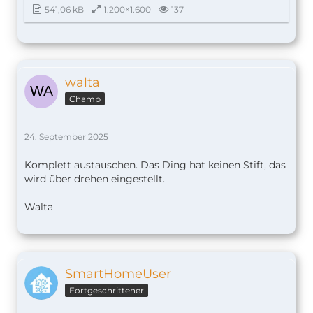
541,06 kB
1.200×1.600
137
walta
Champ
24. September 2025
Komplett austauschen. Das Ding hat keinen Stift, das
wird über drehen eingestellt.
Walta
SmartHomeUser
Fortgeschrittener