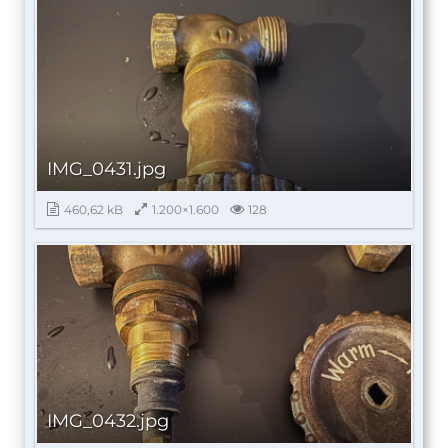
IMG_0431.jpg
460,62 kB
1.200×1.600
128
IMG_0432.jpg