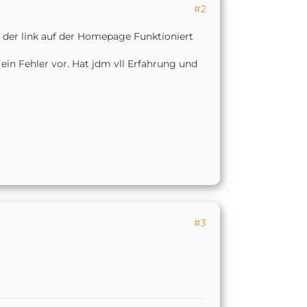
für HomeKit
erschien zuerst
#2
h der link auf der Homepage Funktioniert
in Fehler vor. Hat jdm vll Erfahrung und
#3