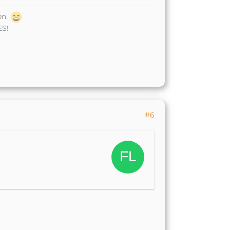
en.
ES!
#6