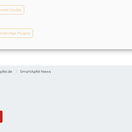
ekit Geräte
ebridge Plugins
pfel.de
SmartApfel News