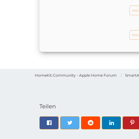
Hom
Hom
HomeKit.Community - Apple Home Forum
SmartA
Teilen