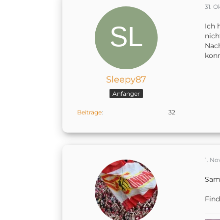
D
31. 
a
Ich 
nich
Nach
konn
Sleepy87
Anfänger
Beiträge
32
1. N
Sam
Find