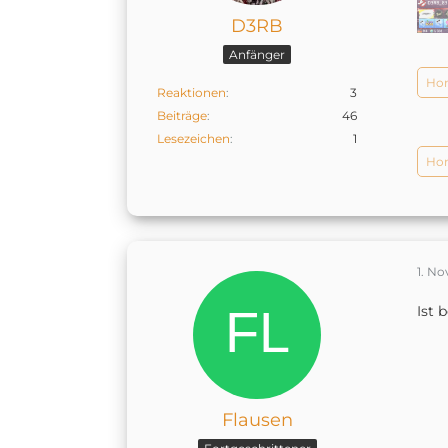
D3RB
Anfänger
Hom
Reaktionen
3
Beiträge
46
Lesezeichen
1
Hom
1. N
Ist 
Flausen