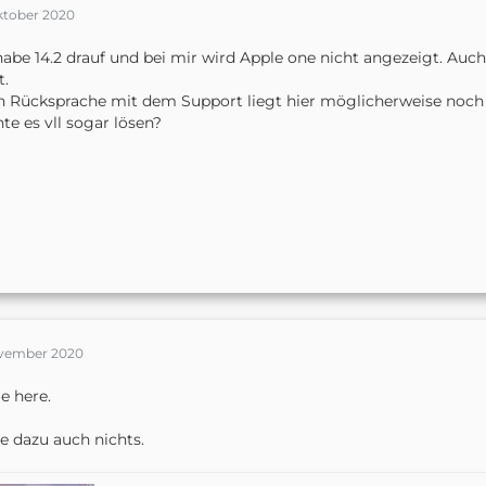
er Beitrag
Apple One startet heute: Das beinhalten die Pakete 
Oktober 2020
uf
SmartApfel.de
.
habe 14.2 drauf und bei mir wird Apple one nicht angezeigt. Auc
t.
 Rücksprache mit dem Support liegt hier möglicherweise noch e
te es vll sogar lösen?
ovember 2020
e here.
e dazu auch nichts.