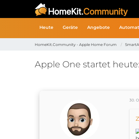
Heute
Geräte
Angebote
Automat
HomeKit.Community - Apple Home Forum
SmartA
Apple One startet heute
30. 
Z