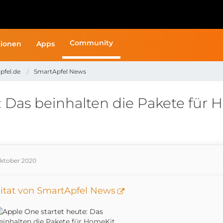
Community
ionen
Apps
pfel.de
SmartApfel News
: Das beinhalten die Pakete für
Oktober 2020
itat von SmartApfel News