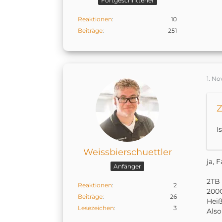
Fortgeschrittener
Reaktionen
10
Beiträge
251
1. N
Z
I
Weissbierschuettler
ja, 
Anfänger
2TB 
Reaktionen
2
200G
Beiträge
26
Heiß
Lesezeichen
3
Also