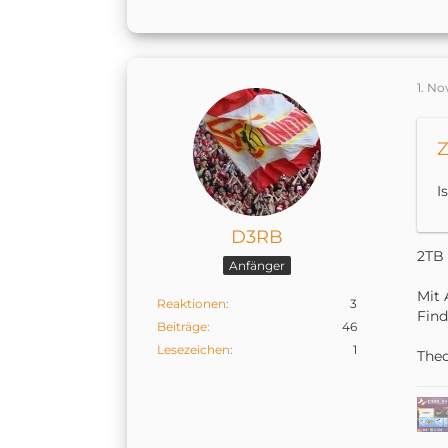
1. N
Z
I
D3RB
2TB 
Anfänger
Mit 
Reaktionen
3
Find
Beiträge
46
Lesezeichen
1
Theo