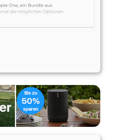
ple One, ein Bundle aus
inmal die möglichen Optionen
rößte Paket hierzulande
en die Pakete „Einzelperson“
d iCloud Storage. Das kleinere
 größere Paket hingegen
amilienmitgliedern geteilt
inzelperson“ bietet
Apples Smart Home
icherplan die Voraussetzungen
mera.
türlich gegen einen Aufpreis,
n bis zu fünf HomeKit Secure
öhung. Es wäre
Speichers zum gewünschten
nicht mit anderen
t mit zusätzlicher