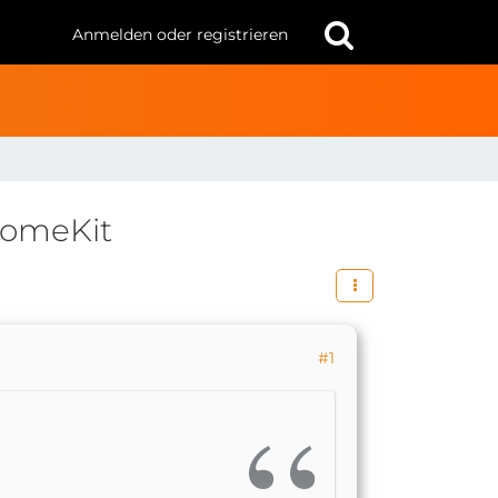
Anmelden oder registrieren
 HomeKit
#1