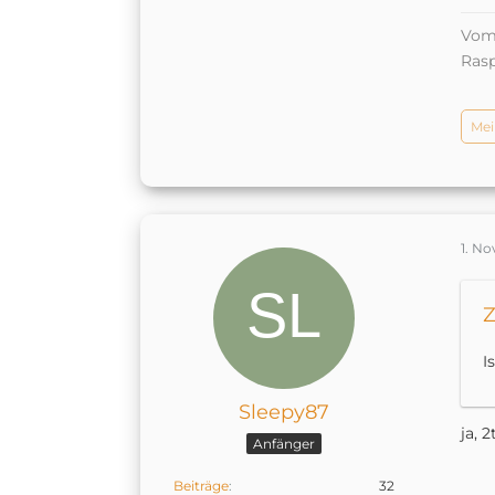
Vom 
Rasp
Mei
1. N
Z
I
Sleepy87
ja, 
Anfänger
Beiträge
32