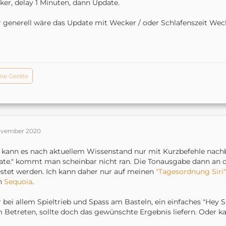
er, delay 1 Minuten, dann Update.
 generell wäre das Update mit Wecker / oder Schlafenszeit Weck
ne Geräte
ovember 2020
kann es nach aktuellem Wissenstand nur mit Kurzbefehle nachba
ate." kommt man scheinbar nicht ran. Die Tonausgabe dann a
stet werden. Ich kann daher nur auf meinen
"Tagesordnung Siri"
h
Sequoia
.
 bei allem Spieltrieb und Spass am Basteln, ein einfaches "Hey 
 Betreten, sollte doch das gewünschte Ergebnis liefern. Oder