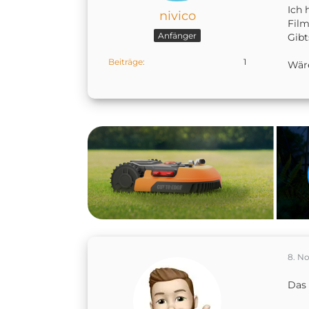
Ich 
nivico
Film
Anfänger
Gibt
Beiträge
1
Wäre
8. N
Das 