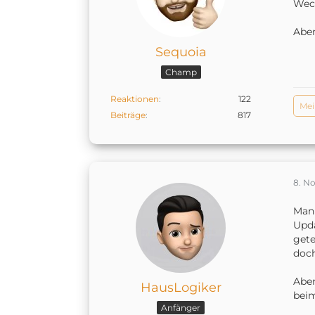
Weck
Aber
Sequoia
Champ
Reaktionen
122
Mei
Beiträge
817
8. N
Man 
Upd
gete
doc
Aber
HausLogiker
beim
Anfänger