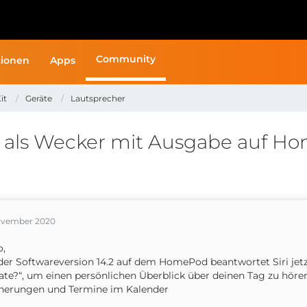
Community
ionen
Apps
it
Geräte
Lautsprecher
te als Wecker mit Ausgabe auf 
ovember 2020
o,
der Softwareversion 14.2 auf dem HomePod beantwortet Siri jetzt
te?“, um einen persönlichen Überblick über deinen Tag zu hören,
nerungen und Termine im Kalender