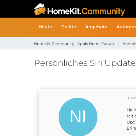
Heute
Geräte
Angebote
Automat
HomeKit.Community - Apple Home Forum
HomeK
Persönliches Siri Upda
8. N
Hall
Mit 
Upda
Erin