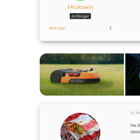
Miokoeln
Anfänger
Beiträge
2
14. 
Ne B
dass