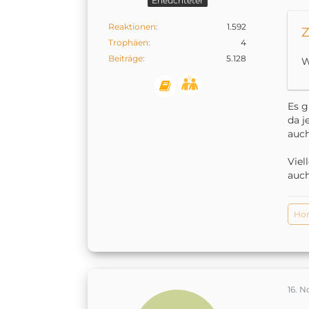
Erleuchteter
Reaktionen
1.592
Z
Trophäen
4
Beiträge
5.128
W
Es g
da j
auch
Viel
auch
Ho
16. 