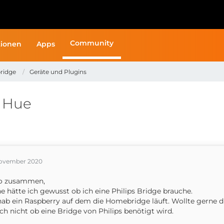
Community
ionen
Apps
ridge
Geräte und Plugins
s Hue
November 2020
lo zusammen,
e hätte ich gewusst ob ich eine Philips Bridge brauche.
hab ein Raspberry auf dem die Homebridge läuft. Wollte gerne 
ch nicht ob eine Bridge von Philips benötigt wird.