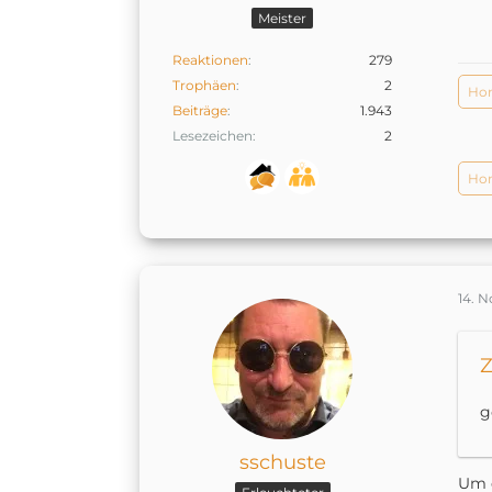
Meister
Reaktionen
279
Trophäen
2
Hom
Beiträge
1.943
Lesezeichen
2
Hom
14. 
Z
g
sschuste
Um d