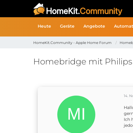
Heute
Geräte
Angebote
Automat
HomeKit.Community - Apple Home Forum
Homeb
Homebridge mit Philip
14. 
Hal
gern
Ich 
jedo