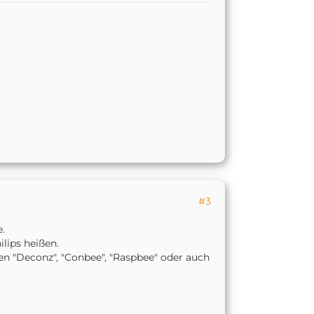
#3
e.
lips heißen.
n "Deconz", "Conbee", "Raspbee" oder auch