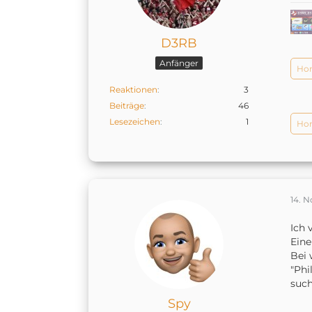
D3RB
Anfänger
Hom
Reaktionen
3
Beiträge
46
Lesezeichen
1
Hom
14. 
Ich 
Eine
Bei 
"Phi
such
Spy