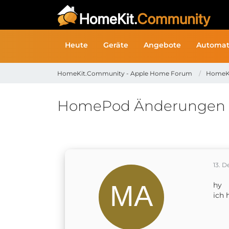
Heute
Geräte
Angebote
Automat
HomeKit.Community - Apple Home Forum
HomeK
HomePod Änderungen
13. 
hy
ich 