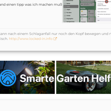
and einen tipp was ich machen muß
kann nach einem Schlaganfall nur noch den Kopf bewegen und n
isch.
http://www.locked-in.info