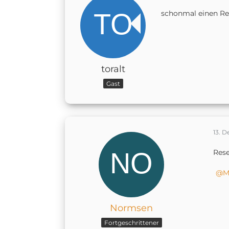
schonmal einen Re
toralt
Gast
13. 
Rese
M
Normsen
Fortgeschrittener